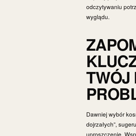
odczytywaniu potr
wyglądu.
ZAPOM
KLUCZ
TWÓJ 
PROB
Dawniej wybór kosm
dojrzałych”, sugeru
uproszczenie. Wsp