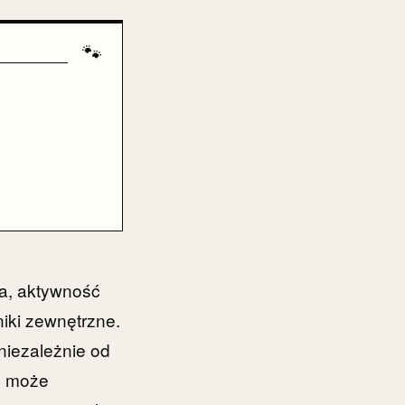
🐾
ia, aktywność
iki zewnętrzne.
niezależnie od
ąż może