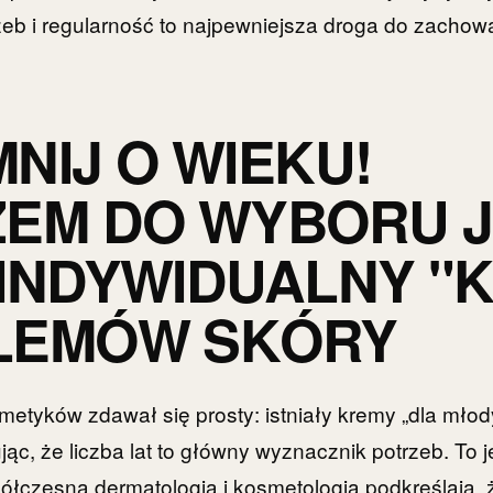
zeb i regularność to najpewniejsza droga do zacho
NIJ O WIEKU!
EM DO WYBORU 
INDYWIDUALNY "
LEMÓW SKÓRY
etyków zdawał się prosty: istniały kremy „dla młody
jąc, że liczba lat to główny wyznacznik potrzeb. To 
ółczesna dermatologia i kosmetologia podkreślają, 