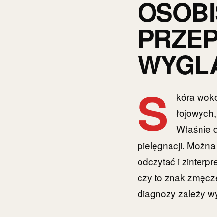
OSOBI
PRZEP
WYGL
S
kóra wokó
łojowych,
Właśnie 
pielęgnacji. Możn
odczytać i zinterpr
czy to znak zmęczen
diagnozy zależy wy