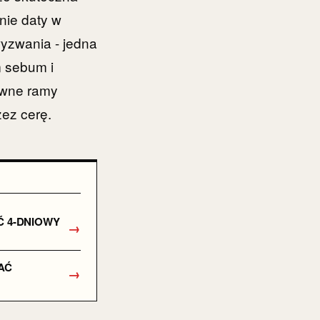
nie daty w
yzwania - jedna
m sebum i
ywne ramy
ez cerę.
Ć 4-DNIOWY
→
AĆ
→