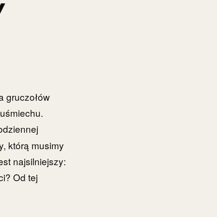
Y
na gruczołów
 uśmiechu.
odziennej
y, którą musimy
t najsilniejszy:
ci? Od tej