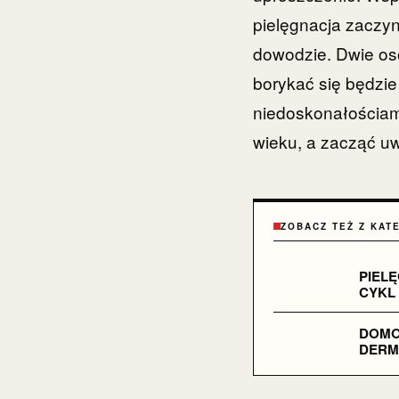
pielęgnacja zaczyn
dowodzie. Dwie os
borykać się będzie
niedoskonałościam
wieku, a zacząć u
ZOBACZ TEŻ Z KAT
PIEL
CYKL
DOMO
DERM