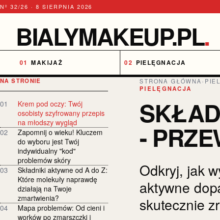
Nº 32/26 · 8 SIERPNIA 2026
BIALYMAKEUP.PL
.
MAKIJAŻ
PIELĘGNACJA
NA STRONIE
STRONA GŁÓWNA
›
PIE
PIELĘGNACJA
SKŁAD
01
Krem pod oczy: Twój
osobisty szyfrowany przepis
na młodszy wygląd
- PRZE
02
Zapomnij o wieku! Kluczem
do wyboru jest Twój
indywidualny "kod"
problemów skóry
Odkryj, jak w
03
Składniki aktywne od A do Z:
Które molekuły naprawdę
aktywne dopa
działają na Twoje
zmartwienia?
skutecznie z
04
Mapa problemów: Od cieni i
worków po zmarszczki i