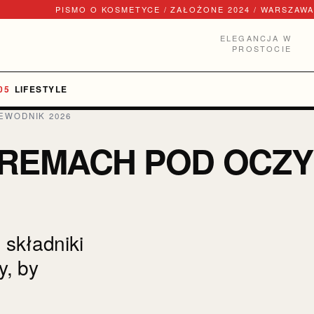
PISMO O KOSMETYCE / ZAŁOŻONE 2024 / WARSZAWA
ELEGANCJA W
PROSTOCIE
LIFESTYLE
EWODNIK 2026
KREMACH POD OCZY
 składniki
y, by