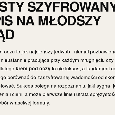
STY SZYFROWAN
IS NA MŁODSZY
ĄD
ł oczu to jak najcieńszy jedwab - niemal pozbawio
 nieustannie pracująca przy każdym mrugnięciu czy
dlatego
to nie luksus, a fundament c
krem pod oczy
a go porównać do zaszyfrowanej wiadomości od skór
etować. Sukces polega na rozpoznaniu, jaki sygnał jes
ia i cieni, a może pierwsze linie i utrata sprężystoś
bór właściwej formuły.