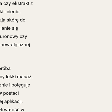
a czy ekstrakt z
 i cienie.
ają skórę do
ianie się
aluronowy czy
 newralgicznej
próba
cy lekki masaż.
nie i potęguje
w postaci
 aplikacji.
ytrwałość w