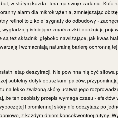
abet, w którym każda litera ma swoje zadanie. Kofein
 poranny alarm dla mikrokrążenia, zmniejszając obrzęki
atny retinol to z kolei sygnały do odbudowy - zachęc
, wygładzają istniejące zmarszczki i opóźniają pojaw
są też składniki głęboko nawilżające, jak kwas hi
twarzają i wzmacniają naturalną barierę ochronną tej
statni etap deszyfracji. Nie powinna nią być siłowa 
zej subtelny dotyk opuszkami palców, przypominają
u na lekko zwilżoną skórę ułatwia jego rozprowadze
aj, że ten osobisty przepis wymaga czasu - efektów 
wypoczętej i promiennej skóry nie odczytasz po jednej
stopniowo, z każdym dniem konsekwentnej rutyny. W