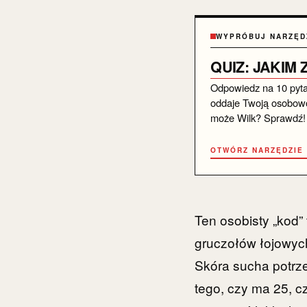
WYPRÓBUJ NARZĘD
QUIZ: JAKIM
Odpowiedz na 10 pytań 
oddaje Twoją osobowo
może Wilk? Sprawdź!
OTWÓRZ NARZĘDZIE
Ten osobisty „kod”
gruczołów łojowyc
Skóra sucha potrze
tego, czy ma 25, cz