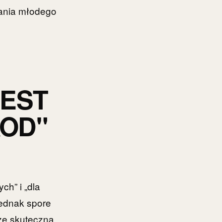
wania młodego
JEST
KOD"
ch” i „dla
jednak spore
że skuteczna