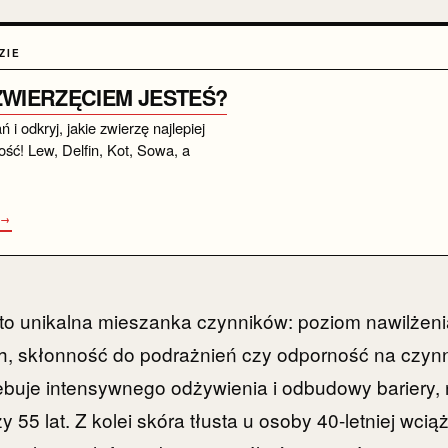
ZIE
 ZWIERZĘCIEM JESTEŚ?
i odkryj, jakie zwierzę najlepiej
ść! Lew, Delfin, Kot, Sowa, a
 →
 to unikalna mieszanka czynników: poziom nawilżen
h, skłonność do podrażnień czy odporność na czynn
buje intensywnego odżywienia i odbudowy bariery, 
y 55 lat. Z kolei skóra tłusta u osoby 40-letniej wci