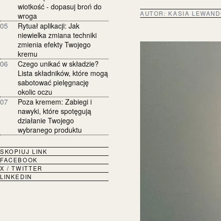
wiotkość - dopasuj broń do
AUTOR:
KASIA LEWAN
wroga
05
Rytuał aplikacji: Jak
niewielka zmiana techniki
zmienia efekty Twojego
kremu
06
Czego unikać w składzie?
Lista składników, które mogą
sabotować pielęgnację
okolic oczu
07
Poza kremem: Zabiegi i
nawyki, które spotęgują
działanie Twojego
wybranego produktu
SKOPIUJ LINK
FACEBOOK
X / TWITTER
LINKEDIN