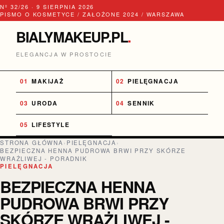
Nº 32/26 · 9 SIERPNIA 2026
PISMO O KOSMETYCE / ZAŁOŻONE 2024 / WARSZAWA
BIALYMAKEUP.PL
.
ELEGANCJA W PROSTOCIE
MAKIJAŻ
PIELĘGNACJA
URODA
SENNIK
LIFESTYLE
STRONA GŁÓWNA
›
PIELĘGNACJA
›
BEZPIECZNA HENNA PUDROWA BRWI PRZY SKÓRZE
WRAŻLIWEJ - PORADNIK
PIELĘGNACJA
BEZPIECZNA HENNA
PUDROWA BRWI PRZY
SKÓRZE WRAŻLIWEJ -