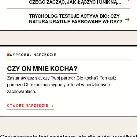
CZEGO ZACZĄĆ, JAK ŁĄCZYĆ I UNIKNĄĆ
PODRAŻNIEŃ? PLAN WDROŻENIA KROK
PO KROKU DLA POCZĄTKUJĄCYCH
TRYCHOLOG TESTUJE ACTYVA BIO: CZY
→
NATURA URATUJE FARBOWANE WŁOSY?
WYPRÓBUJ NARZĘDZIE
CZY ON MNIE KOCHA?
Zastanawiasz sie, czy Twoj partner Cie kocha? Ten quiz
pomoze Ci rozpoznac sygnaly milosci w codziennych
zachowaniach.
OTWÓRZ NARZĘDZIE →
Oczyszczenie jest podstawą, ale dla skóry wrażliwej