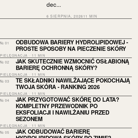
dec...
6 SIERPNIA, 2026
11 MIN
ODBUDOWA BARIERY HYDROLIPIDOWEJ -
№ 01
PROSTE SPOSOBY NA PIECZENIE SKÓRY
PIELĘGNACJA · 11 MIN
JAK SKUTECZNIE WZMOCNIĆ OSŁABIONĄ
№ 02
BARIERĘ OCHRONNĄ SKÓRY?
PIELĘGNACJA · 11 MIN
TE SKŁADNIKI NAWILŻAJĄCE POKOCHAJĄ
№ 03
TWOJA SKÓRA - RANKING 2026
PIELĘGNACJA · 11 MIN
JAK PRZYGOTOWAĆ SKÓRĘ DO LATA?
№ 04
KOMPLETNY PRZEWODNIK PO
EKSFOLIACJI I NAWILŻANIU PRZED
SEZONEM
PIELĘGNACJA · 11 MIN
JAK ODBUDOWAĆ BARIERĘ
№ 05
HYDROLIPIDOWĄ SKÓRY PO ZIMIE?