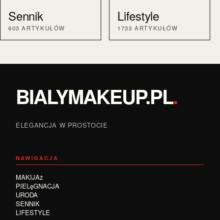
Sennik
Lifestyle
603 ARTYKUŁÓW
1733 ARTYKUŁÓW
BIALYMAKEUP.PL
.
ELEGANCJA W PROSTOCIE
NAWIGACJA
MAKIJAż
PIELęGNACJA
URODA
SENNIK
LIFESTYLE