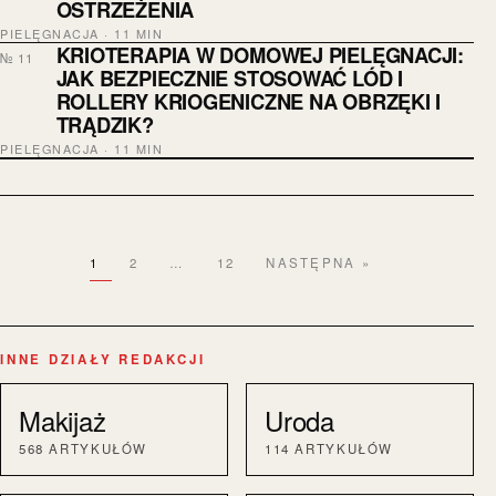
OSTRZEŻENIA
PIELĘGNACJA · 11 MIN
KRIOTERAPIA W DOMOWEJ PIELĘGNACJI:
№ 11
JAK BEZPIECZNIE STOSOWAĆ LÓD I
ROLLERY KRIOGENICZNE NA OBRZĘKI I
TRĄDZIK?
PIELĘGNACJA · 11 MIN
1
2
…
12
NASTĘPNA »
INNE DZIAŁY REDAKCJI
Makijaż
Uroda
568 ARTYKUŁÓW
114 ARTYKUŁÓW