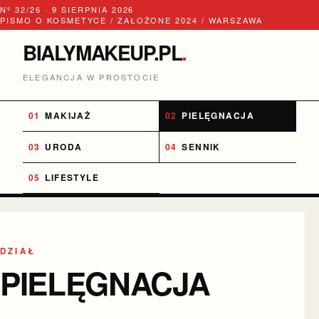
Nº 32/26 · 9 SIERPNIA 2026
PISMO O KOSMETYCE / ZAŁOŻONE 2024 / WARSZAWA
BIALYMAKEUP.PL
.
ELEGANCJA W PROSTOCIE
MAKIJAŻ
PIELĘGNACJA
URODA
SENNIK
LIFESTYLE
DZIAŁ
PIELĘGNACJA