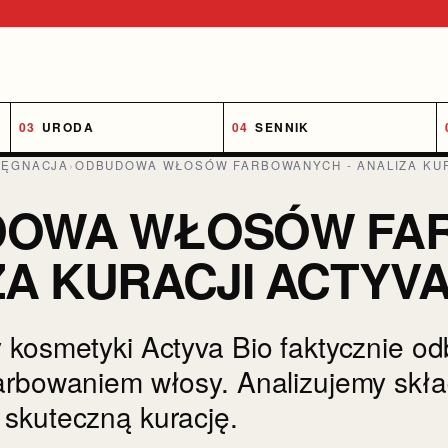
URODA
SENNIK
LĘGNACJA
›
ODBUDOWA WŁOSÓW FARBOWANYCH - ANALIZA KUR
OWA WŁOSÓW FAR
A KURACJI ACTYVA
 kosmetyki Actyva Bio faktycznie o
arbowaniem włosy. Analizujemy skła
skuteczną kurację.