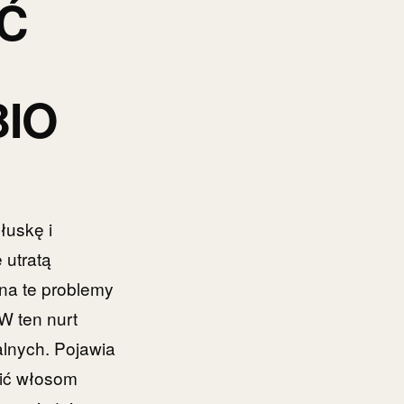
Ć
IO
łuskę i
 utratą
 na te problemy
 W ten nurt
ralnych. Pojawia
cić włosom