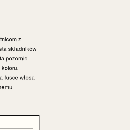
tnicom z
ista składników
ta pozornie
 koloru.
 na łusce włosa
rnemu