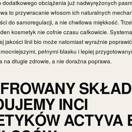
ko dodatkowego obciążenia już nadwyrężonych pasm 
wa to przywracanie włosom ich naturalnych mecha
ści do samoregulacji, a nie chwilowa miękkość. Trz
den kosmetyk nie cofnie czasu całkowicie. System
j jakości linii bio może natomiast wyraźnie poprawi
 mocniejszymi, pełnymi blasku i lepiej przygotowany
ia na długie zdrowie, a nie doraźna poprawa.
YFROWANY SKŁAD
UJEMY INCI
TYKÓW ACTYVA 