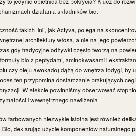
zy to jedynie obietnica bez pokrycia? Klucz do rozwi
chanizmach działania składników bio.
zność takich linii, jak Actyva, polega na skoncentr
ętrznej architektury włosa, a nie na jego powier
as gdy tradycyjne odżywki często tworzą na powier
 formuły bio z peptydami, aminokwasami i ekstraktam
abiu czy oleju awokado) dążą do wnętrza łodygi, by 
roces ten przypomina dostarczanie brakujących cegi
loryzacji. W efekcie powinniśmy obserwować stopni
rzymałości i wewnętrznego nawilżenia.
ów farbowanych niezwykle istotna jest również delik
a Bio, deklarując użycie komponentów naturalnego 