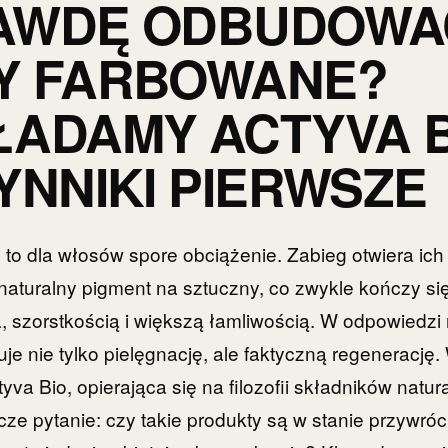
AWDĘ ODBUDOWA
Y FARBOWANE?
ADAMY ACTYVA B
YNNIKI PIERWSZE
to dla włosów spore obciążenie. Zabieg otwiera ich 
aturalny pigment na sztuczny, co zwykle kończy się
, szorstkością i większą łamliwością. W odpowiedzi
je nie tylko pielęgnację, ale faktyczną regenerację.
ctyva Bio, opierająca się na filozofii składników natu
cze pytanie: czy takie produkty są w stanie przywró