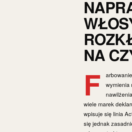
NAPR
WŁOS
ROZKŁ
NA CZ
F
arbowanie 
wymienia n
nawilżenia
wiele marek deklaru
wpisuje się linia A
się jednak zasadni