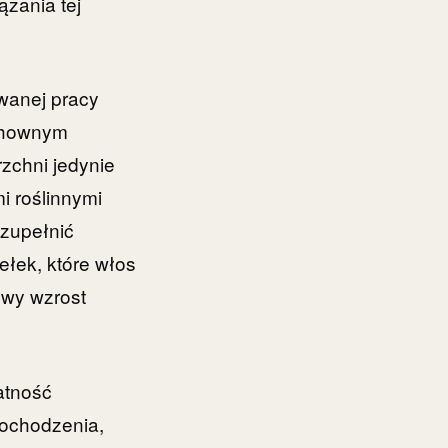
ązania tej
owanej pracy
zchownym
zchni jedynie
i roślinnymi
uzupełnić
ełek, które włos
owy wzrost
atność
pochodzenia,