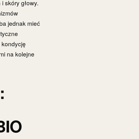
i skóry głowy.
nizmów
eba jednak mieć
atyczne
ć kondycję
mi na kolejne
:
BIO