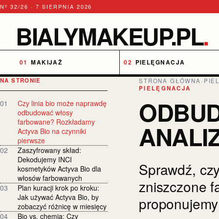
Nº 32/26 · 7 SIERPNIA 2026
BIALYMAKEUP.PL
.
MAKIJAŻ
PIELĘGNACJA
NA STRONIE
STRONA GŁÓWNA
›
PIE
PIELĘGNACJA
ODBUD
01
Czy linia bio może naprawdę
odbudować włosy
farbowane? Rozkładamy
ANALIZ
Actyva Bio na czynniki
pierwsze
02
Zaszyfrowany skład:
Dekodujemy INCI
Sprawdź, czy
kosmetyków Actyva Bio dla
włosów farbowanych
zniszczone f
03
Plan kuracji krok po kroku:
Jak używać Actyva Bio, by
proponujemy 
zobaczyć różnicę w miesięcy
04
Bio vs. chemia: Czy