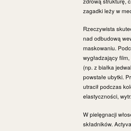
zdrową strukturę, c
zagadki leży w me
Rzeczywista skutec
nad odbudową wewn
maskowaniu. Podcz
wygładzający film,
(np. z białka jedw
powstałe ubytki. P
utracił podczas ko
elastyczności, wyt
W pielęgnacji włos
składników. Actyv