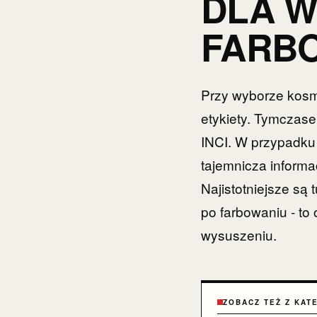
DLA 
FARB
Przy wyborze kosm
etykiety. Tymczase
INCI. W przypadku
tajemnicza informa
Najistotniejsze są 
po farbowaniu - t
wysuszeniu.
ZOBACZ TEŻ Z KAT