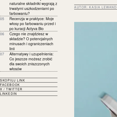
naturalne składniki wygrają z
AUTOR:
KASIA LEWAN
trwałymi uszkodzeniami po
farbowaniu?
05
Recenzja w praktyce: Moje
włosy po farbowaniu przed i
po kuracji Actyva Bio
06
Czego nie znajdziesz w
składzie? O potencjalnych
minusach i ograniczeniach
linii
07
Alternatywy i uzupełnienia:
Co jeszcze możesz zrobić
dla swoich zniszczonych
włosów
SKOPIUJ LINK
FACEBOOK
X / TWITTER
LINKEDIN