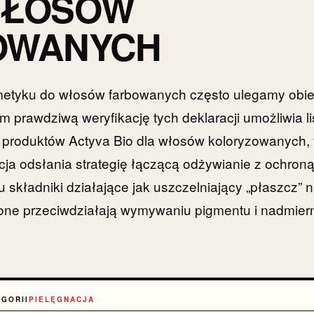
WŁOSÓW
OWANYCH
etyku do włosów farbowanych często ulegamy obie
m prawdziwą weryfikację tych deklaracji umożliwia l
 produktów Actyva Bio dla włosów koloryzowanych, 
cja odsłania strategię łączącą odżywianie z ochroną
tu składniki działające jak uszczelniający „płaszcz”
o one przeciwdziałają wymywaniu pigmentu i nadmie
EGORII
PIELĘGNACJA