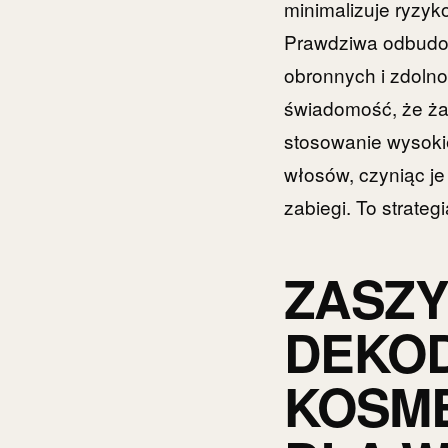
minimalizuje ryzy
Prawdziwa odbudo
obronnych i zdolno
świadomość, że ża
stosowanie wysokie
włosów, czyniąc je
zabiegi. To strateg
ZASZ
DEKOD
KOSME