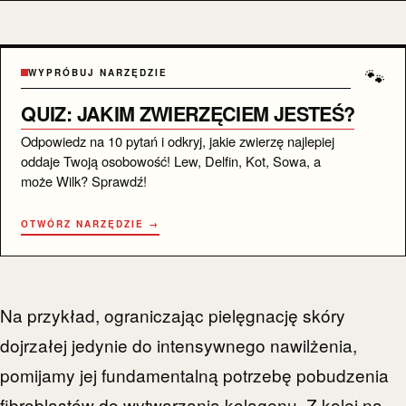
PORÓWNANIE
🐾
WYPRÓBUJ NARZĘDZIE
QUIZ: JAKIM ZWIERZĘCIEM JESTEŚ?
Odpowiedz na 10 pytań i odkryj, jakie zwierzę najlepiej
oddaje Twoją osobowość! Lew, Delfin, Kot, Sowa, a
może Wilk? Sprawdź!
OTWÓRZ NARZĘDZIE →
Na przykład, ograniczając pielęgnację skóry
dojrzałej jedynie do intensywnego nawilżenia,
pomijamy jej fundamentalną potrzebę pobudzenia
fibroblastów do wytwarzania kolagenu. Z kolei na