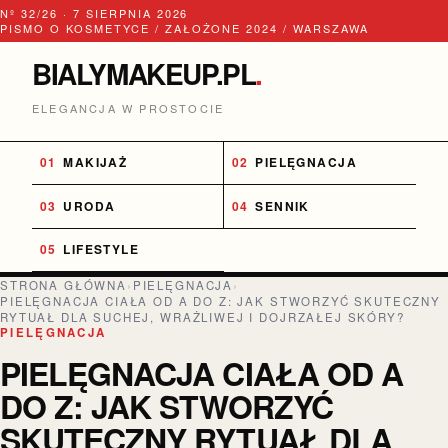
Nº 32/26 · 7 SIERPNIA 2026
PISMO O KOSMETYCE / ZAŁOŻONE 2024 / WARSZAWA
BIALYMAKEUP.PL
.
ELEGANCJA W PROSTOCIE
MAKIJAŻ
PIELĘGNACJA
URODA
SENNIK
LIFESTYLE
STRONA GŁÓWNA
›
PIELĘGNACJA
›
PIELĘGNACJA CIAŁA OD A DO Z: JAK STWORZYĆ SKUTECZNY
RYTUAŁ DLA SUCHEJ, WRAŻLIWEJ I DOJRZAŁEJ SKÓRY?
PIELĘGNACJA
PIELĘGNACJA CIAŁA OD A
DO Z: JAK STWORZYĆ
SKUTECZNY RYTUAŁ DLA