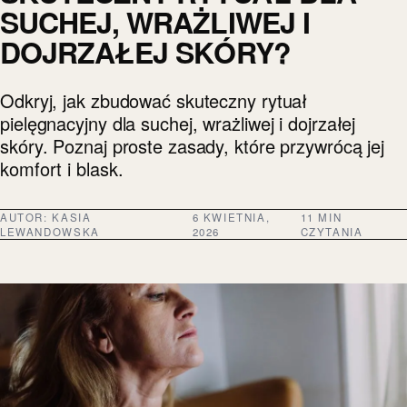
SUCHEJ, WRAŻLIWEJ I
DOJRZAŁEJ SKÓRY?
Odkryj, jak zbudować skuteczny rytuał
pielęgnacyjny dla suchej, wrażliwej i dojrzałej
skóry. Poznaj proste zasady, które przywrócą jej
komfort i blask.
AUTOR:
KASIA
6 KWIETNIA,
11 MIN
LEWANDOWSKA
2026
CZYTANIA