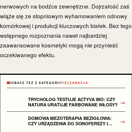
nerwowych na bodźce zewnętrzne. Dojrzałość zaś
wiąże się ze stopniowym wyhamowaniem odnowy
komórkowej i produkcji kluczowych białek. Bez tego
wstępnego rozpoznania nawet najbardziej
zaawansowane kosmetyki mogą nie przynieść
oczekiwanego efektu.
ZOBACZ TEŻ Z KATEGORII
PIELĘGNACJA
TRYCHOLOG TESTUJE ACTYVA BIO: CZY
→
NATURA URATUJE FARBOWANE WŁOSY?
DOMOWA MEZOTERAPIA BEZIGŁOWA:
→
CZY URZĄDZENIA DO SONOFEREZY I
JONOFOREZY DZIAŁAJĄ? TEST I