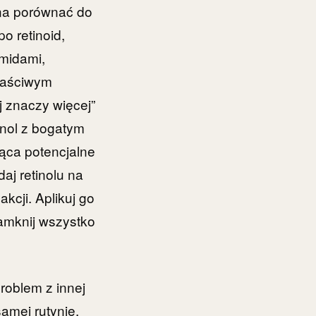
żna porównać do
o retinoid,
amidami,
właściwym
 znaczy więcej”
tinol z bogatym
ąca potencjalne
aj retinolu na
kcji. Aplikuj go
amknij wszystko
roblem z innej
amej rutynie.