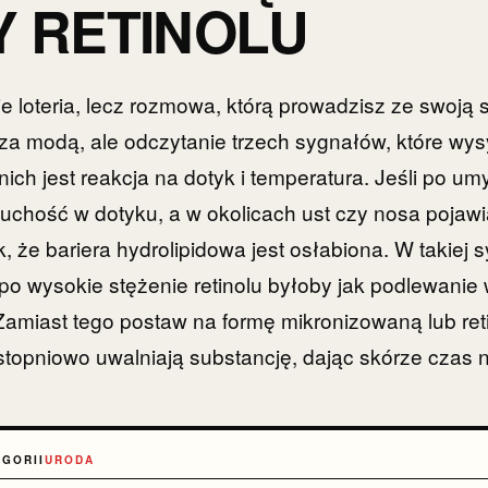
 RETINOLU
nie loteria, lecz rozmowa, którą prowadzisz ze swoją
 za modą, ale odczytanie trzech sygnałów, które wys
ich jest reakcja na dotyk i temperatura. Jeśli po um
suchość w dotyku, a w okolicach ust czy nosa pojawia
k, że bariera hydrolipidowa jest osłabiona. W takiej s
 po wysokie stężenie retinolu byłoby jak podlewani
Zamiast tego postaw na formę mikronizowaną lub ret
stopniowo uwalniają substancję, dając skórze czas 
EGORII
URODA