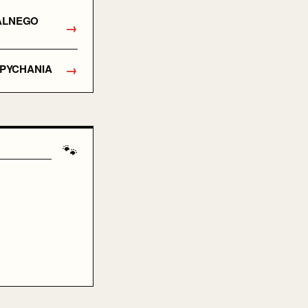
RALNEGO
→
→
APYCHANIA
🐾