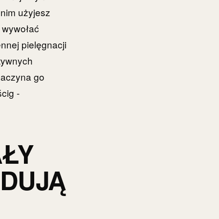
 nim użyjesz
b wywołać
nnej pielęgnacji
ktywnych
 zaczyna go
cig -
AŁY
YDUJĄ