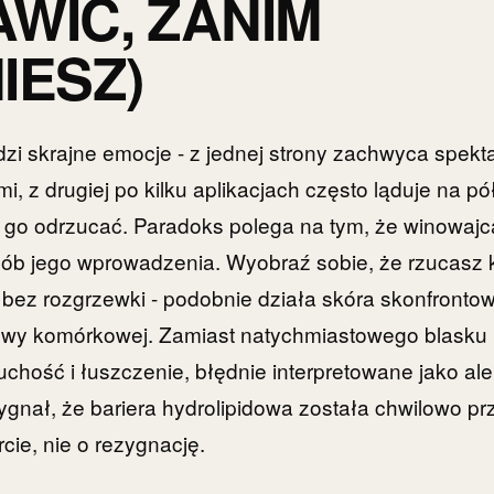
WIĆ, ZANIM
IESZ)
udzi skrajne emocje - z jednej strony zachwyca spekt
mi, z drugiej po kilku aplikacjach często ląduje na p
ę go odrzucać. Paradoks polega na tym, że winowajc
osób jego wprowadzenia. Wyobraź sobie, że rzucasz
 bez rozgrzewki - podobnie działa skóra skonfronto
wy komórkowej. Zamiast natychmiastowego blasku 
uchość i łuszczenie, błędnie interpretowane jako ale
sygnał, że bariera hydrolipidowa została chwilowo pr
cie, nie o rezygnację.