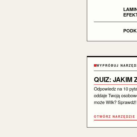
LAMI
EFEK
PODKŁ
WYPRÓBUJ NARZĘD
QUIZ: JAKIM
Odpowiedz na 10 pytań 
oddaje Twoją osobowo
może Wilk? Sprawdź!
OTWÓRZ NARZĘDZIE