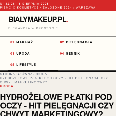
Nº 32/26 · 8 SIERPNIA 2026
PISMO O KOSMETYCE / ZAŁOŻONE 2024 / WARSZAWA
BIALYMAKEUP.PL
.
ELEGANCJA W PROSTOCIE
MAKIJAŻ
PIELĘGNACJA
URODA
SENNIK
LIFESTYLE
STRONA GŁÓWNA
›
URODA
›
HYDROŻELOWE PŁATKI POD OCZY - HIT PIELĘGNACJI CZY
CHWYT MARKETINGOWY?
URODA
HYDROŻELOWE PŁATKI POD
OCZY - HIT PIELĘGNACJI CZY
CHWYT MARKETINGOWY?