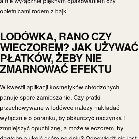
a nie wyłącznie pięknym opakowaniem czy
obietnicami rodem z bajki.
LODÓWKA, RANO CZY
WIECZOREM? JAK UŻYWAĆ
PŁATKÓW, ŻEBY NIE
ZMARNOWAĆ EFEKTU
W kwestii aplikacji kosmetyków chłodzonych
panuje spore zamieszanie. Czy płatki
przechowywane w lodówce należy nakładać
wyłącznie o poranku, by obkurczyć naczynka i
zmniejszyć opuchliznę, a może wieczorem, by
dogłębnie ukoić skórę po dniu? Odpowiedź nie jest