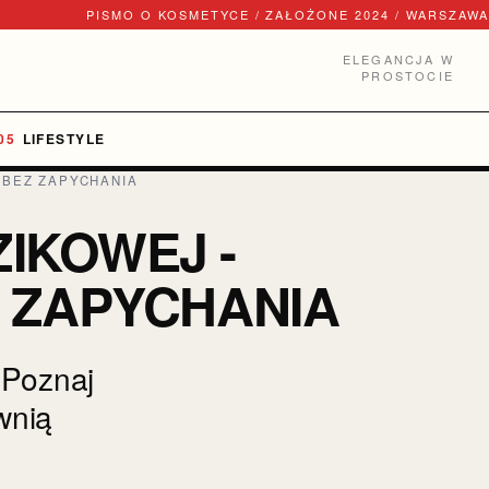
PISMO O KOSMETYCE / ZAŁOŻONE 2024 / WARSZAWA
ELEGANCJA W
PROSTOCIE
LIFESTYLE
 BEZ ZAPYCHANIA
IKOWEJ -
Z ZAPYCHANIA
 Poznaj
ewnią