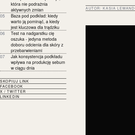
która nie podrażnia
AUTOR:
KASIA LEWAN
aktywnych zmian
05
Baza pod podkład: kiedy
warto ją pominąć, a kiedy
jest kluczowa dla trądziku
06
Test na nadgarstku cię
oszuka - jedyna metoda
doboru odcienia dla skóry z
przebarwieniami
07
Jak konsystencja podkładu
wpływa na produkcję sebum
w ciągu dnia
SKOPIUJ LINK
FACEBOOK
X / TWITTER
LINKEDIN