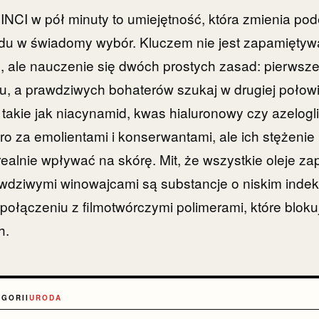
 INCI w pół minuty to umiejętność, która zmienia pod
rdu w świadomy wybór. Kluczem nie jest zapamiętyw
 ale nauczenie się dwóch prostych zasad: pierwsze
u, a prawdziwych bohaterów szukaj w drugiej połowi
 takie jak niacynamid, kwas hialuronowy czy azelogl
ero za emolientami i konserwantami, ale ich stężeni
ealnie wpływać na skórę. Mit, że wszystkie oleje zap
wdziwymi winowajcami są substancje o niskim indek
ączeniu z filmotwórczymi polimerami, które blokuj
h.
EGORII
URODA