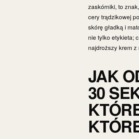
zaskórniki, to znak
cery trądzikowej p
skórę gładką i mato
nie tylko etykieta
najdroższy krem z 
JAK O
30 SE
KTÓRE
KTÓRE