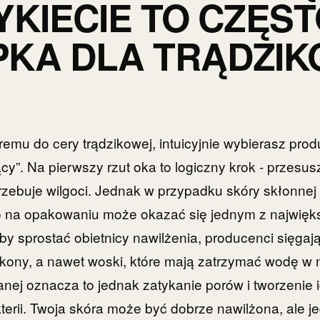
YKIECIE TO CZĘS
KA DLA TRĄDZIK
remu do cery trądzikowej, intuicyjnie wybierasz pro
ący”. Na pierwszy rzut oka to logiczny krok - przesu
rzebuje wilgoci. Jednak w przypadku skóry skłonne
wo na opakowaniu może okazać się jednym z najwię
by sprostać obietnicy nawilżenia, producenci sięgają
ilikony, a nawet woski, które mają zatrzymać wodę w 
szanej oznacza to jednak zatykanie porów i tworzenie
terii. Twoja skóra może być dobrze nawilżona, ale 