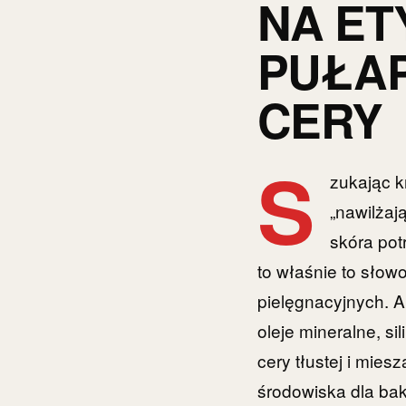
NA ET
PUŁAP
CERY
S
zukając k
„nawilżaj
skóra pot
to właśnie to sło
pielęgnacyjnych. A
oleje mineralne, s
cery tłustej i mie
środowiska dla bak