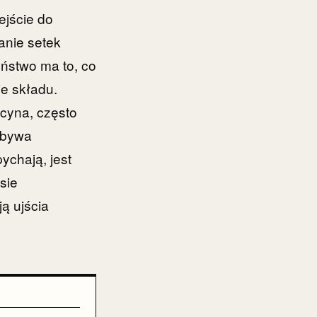
ejście do
anie setek
ństwo ma to, co
e składu.
icyna, często
e bywa
ychają, jest
sie
ą ujścia