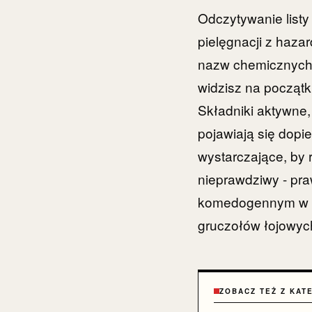
Odczytywanie listy
pielęgnacji z haza
nazw chemicznych,
widzisz na początk
Składniki aktywne,
pojawiają się dopi
wystarczające, by r
nieprawdziwy - pra
komedogennym w poł
gruczołów łojowyc
ZOBACZ TEŻ Z KAT