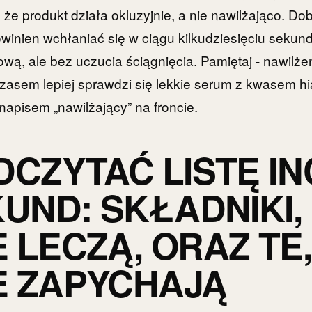
, że produkt działa okluzyjnie, a nie nawilżająco. Do
owinien wchłaniać się w ciągu kilkudziesięciu sekun
wą, ale bez uczucia ściągnięcia. Pamiętaj - nawilżen
; czasem lepiej sprawdzi się lekkie serum z kwasem 
napisem „nawilżający” na froncie.
DCZYTAĆ LISTĘ IN
KUND: SKŁADNIKI,
 LECZĄ, ORAZ TE,
 ZAPYCHAJĄ