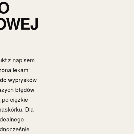
TO
OWEJ
dukt z napisem
szona lekami
j do wyprysków
kszych błędów
 po ciężkie
naskórku. Dla
 idealnego
jednocześnie