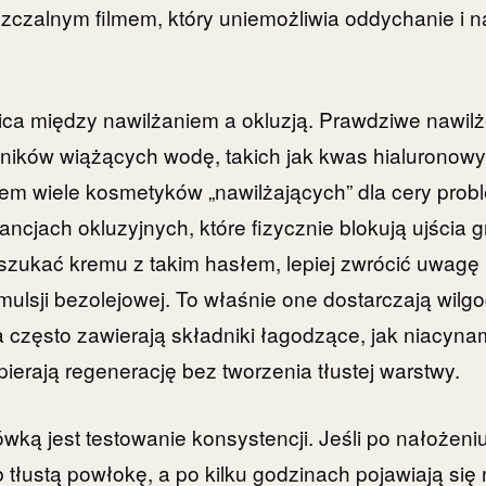
zczalnym filmem, który uniemożliwia oddychanie i na
ica między nawilżaniem a okluzją. Prawdziwe nawil
ników wiążących wodę, takich jak kwas hialuronowy,
em wiele kosmetyków „nawilżających” dla cery prob
ancjach okluzyjnych, które fizycznie blokują ujścia 
szukać kremu z takim hasłem, lepiej zwrócić uwagę
emulsji bezolejowej. To właśnie one dostarczają wilg
 często zawierają składniki łagodzące, jak niacyna
pierają regenerację bez tworzenia tłustej warstwy.
ką jest testowanie konsystencji. Jeśli po nałożeni
b tłustą powłokę, a po kilku godzinach pojawiają się