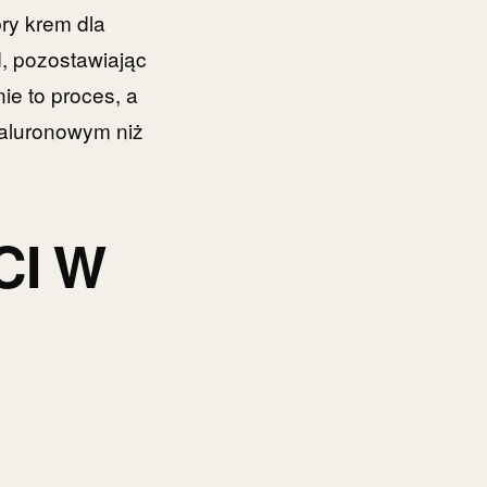
bry krem dla
d, pozostawiając
ie to proces, a
hialuronowym niż
CI W