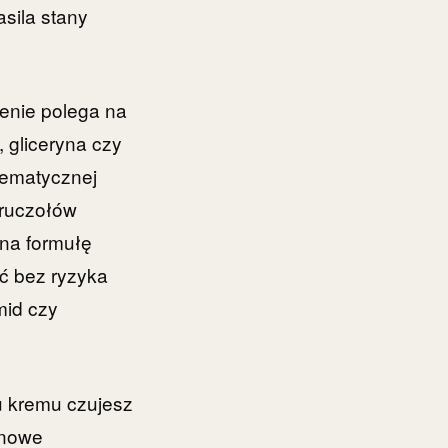
sila stany
żenie polega na
 gliceryna czy
lematycznej
gruczołów
 na formułę
oć bez ryzyka
mid czy
u kremu czujesz
 nowe