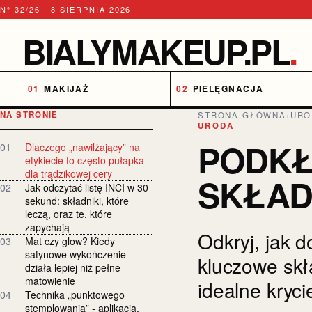
Nº 32/26 · 8 SIERPNIA 2026
BIALYMAKEUP.PL
.
MAKIJAŻ
PIELĘGNACJA
NA STRONIE
STRONA GŁÓWNA
›
URO
URODA
PODKŁ
01
Dlaczego „nawilżający” na
etykiecie to często pułapka
dla trądzikowej cery
SKŁADN
02
Jak odczytać listę INCI w 30
sekund: składniki, które
leczą, oraz te, które
zapychają
Odkryj, jak 
03
Mat czy glow? Kiedy
satynowe wykończenie
kluczowe skła
działa lepiej niż pełne
matowienie
idealne kryc
04
Technika „punktowego
stemplowania” - aplikacja,