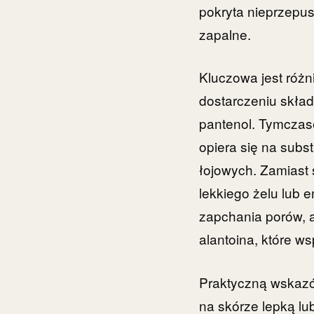
pokryta nieprzepus
zapalne.
Kluczowa jest różn
dostarczeniu skład
pantenol. Tymczas
opiera się na subst
łojowych. Zamiast 
lekkiego żelu lub 
zapchania porów, a
alantoina, które ws
Praktyczną wskazów
na skórze lepką lu