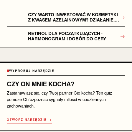
CZY WARTO INWESTOWAĆ W KOSMETYKI
→
Z KWASEM AZELAINOWYM? DZIAŁANIE,
EFEKTY I DLA KOGO JEST
PRZEZNACZONY
RETINOL DLA POCZĄTKUJĄCYCH -
→
HARMONOGRAM I DOBÓR DO CERY
WYPRÓBUJ NARZĘDZIE
CZY ON MNIE KOCHA?
Zastanawiasz sie, czy Twoj partner Cie kocha? Ten quiz
pomoze Ci rozpoznac sygnaly milosci w codziennych
zachowaniach.
OTWÓRZ NARZĘDZIE →