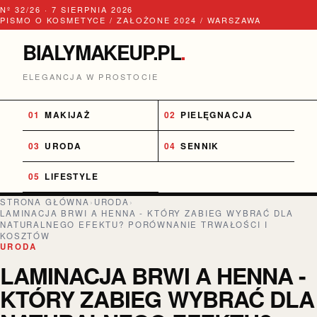
Nº 32/26 · 7 SIERPNIA 2026
PISMO O KOSMETYCE / ZAŁOŻONE 2024 / WARSZAWA
BIALYMAKEUP.PL
.
ELEGANCJA W PROSTOCIE
MAKIJAŻ
PIELĘGNACJA
URODA
SENNIK
LIFESTYLE
STRONA GŁÓWNA
›
URODA
›
LAMINACJA BRWI A HENNA - KTÓRY ZABIEG WYBRAĆ DLA
NATURALNEGO EFEKTU? PORÓWNANIE TRWAŁOŚCI I
KOSZTÓW
URODA
LAMINACJA BRWI A HENNA -
KTÓRY ZABIEG WYBRAĆ DLA