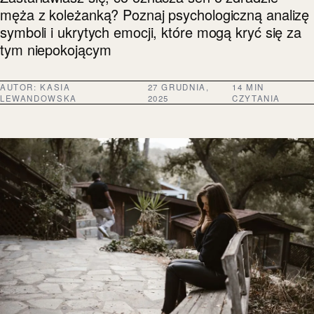
męża z koleżanką? Poznaj psychologiczną analizę
symboli i ukrytych emocji, które mogą kryć się za
tym niepokojącym
AUTOR:
KASIA
27 GRUDNIA,
14 MIN
LEWANDOWSKA
2025
CZYTANIA