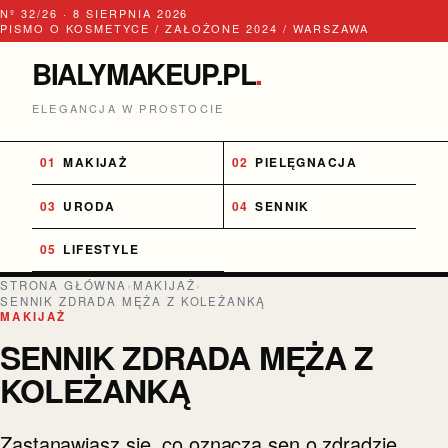
Nº 32/26 · 8 SIERPNIA 2026
PISMO O KOSMETYCE / ZAŁOŻONE 2024 / WARSZAWA
BIALYMAKEUP.PL
.
ELEGANCJA W PROSTOCIE
MAKIJAŻ
PIELĘGNACJA
URODA
SENNIK
LIFESTYLE
STRONA GŁÓWNA
›
MAKIJAŻ
›
SENNIK ZDRADA MĘŻA Z KOLEŻANKĄ
MAKIJAŻ
SENNIK ZDRADA MĘŻA Z
KOLEŻANKĄ
Zastanawiasz się, co oznacza sen o zdradzie