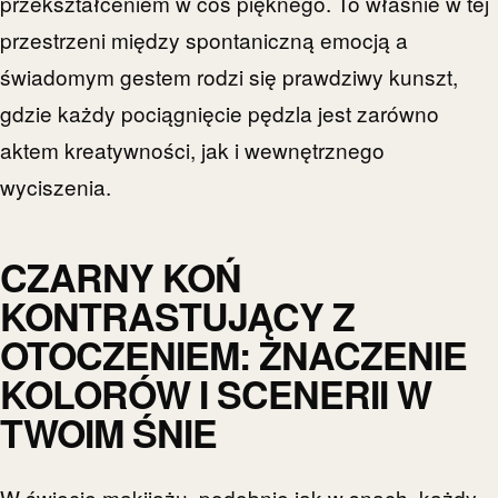
przekształceniem w coś pięknego. To właśnie w tej
przestrzeni między spontaniczną emocją a
świadomym gestem rodzi się prawdziwy kunszt,
gdzie każdy pociągnięcie pędzla jest zarówno
aktem kreatywności, jak i wewnętrznego
wyciszenia.
CZARNY KOŃ
KONTRASTUJĄCY Z
OTOCZENIEM: ZNACZENIE
KOLORÓW I SCENERII W
TWOIM ŚNIE
W świecie makijażu, podobnie jak w snach, każdy