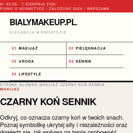
Nº 32/26 · 7 SIERPNIA 2026
PISMO O KOSMETYCE / ZAŁOŻONE 2024 / WARSZAWA
BIALYMAKEUP.PL
.
ELEGANCJA W PROSTOCIE
MAKIJAŻ
PIELĘGNACJA
URODA
SENNIK
LIFESTYLE
STRONA GŁÓWNA
›
MAKIJAŻ
›
CZARNY KOŃ SENNIK
MAKIJAŻ
CZARNY KOŃ SENNIK
Odkryj, co oznacza czarny koń w twoich snach.
Poznaj symbolikę ukrytej siły i niezależności oraz
dowiedz się, jak wpływa na twoją osobowość.