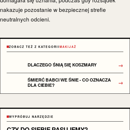
nakazuje pozostanie w bezpiecznej strefie
neutralnych odcieni.
ZOBACZ TEŻ Z KATEGORII
MAKIJAŻ
→
DLACZEGO ŚNIĄ SIĘ KOSZMARY
ŚMIERĆ BABCI WE ŚNIE - CO OZNACZA
→
DLA CIEBIE?
WYPRÓBUJ NARZĘDZIE
CZY DO SIEBIE PASUJEMY?