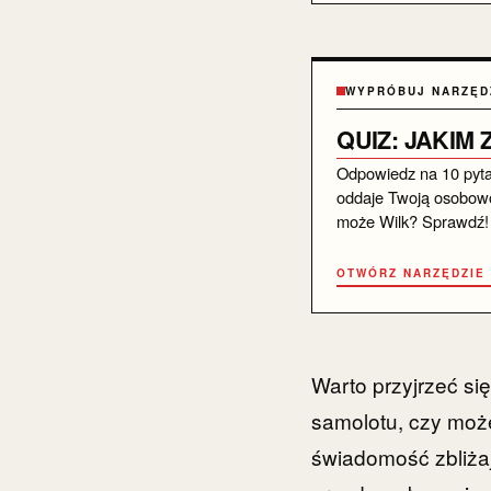
WYPRÓBUJ NARZĘD
QUIZ: JAKIM
Odpowiedz na 10 pytań 
oddaje Twoją osobowo
może Wilk? Sprawdź!
OTWÓRZ NARZĘDZIE
Warto przyjrzeć si
samolotu, czy może
świadomość zbliżaj