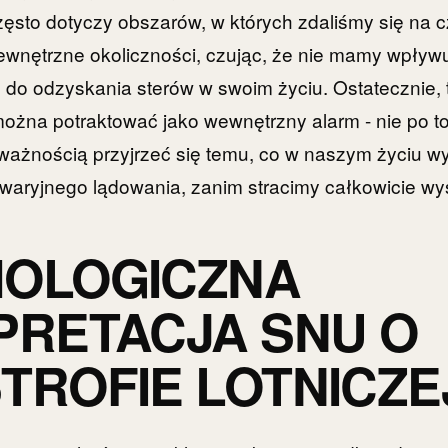
ęsto dotyczy obszarów, w których zdaliśmy się na c
ewnętrzne okoliczności, czując, że nie mamy wpływ
e do odzyskania sterów w swoim życiu. Ostatecznie, 
ożna potraktować jako wewnętrzny alarm - nie po t
uważnością przyjrzeć się temu, co w naszym życiu w
awaryjnego lądowania, zanim stracimy całkowicie w
HOLOGICZNA
PRETACJA SNU O
TROFIE LOTNICZE