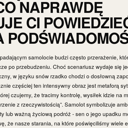
 CO NAPRAWDĘ
JE CI POWIEDZIE
A PODŚWIADOMO
spadającym samolocie budzi często przerażenie, któ
ze po przebudzeniu. Choć scenariusz wydaje się j
iczny, w języku snów rzadko chodzi o dosłowną zap
znie częściej ten intensywny obraz jest metaforą sy
tórej czujemy, że tracimy kontrolę, wysiłek idzie na 
enie z rzeczywistością”. Samolot symbolizuje ambi
kty lub ważną życiową podróż - sen o jego upadku m
, że nasze starania, na które poświęciliśmy wiele e