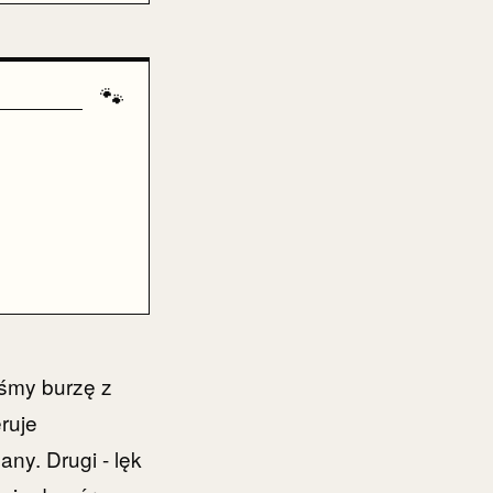
🐾
iśmy burzę z
ruje
ny. Drugi - lęk