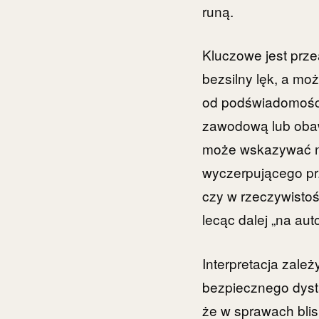
runą.
Kluczowe jest prz
bezsilny lęk, a m
od podświadomości
zawodową lub obawę
może wskazywać na
wyczerpującego prz
czy w rzeczywistoś
lecąc dalej „na au
Interpretacja zależ
bezpiecznego dysta
że w sprawach blis