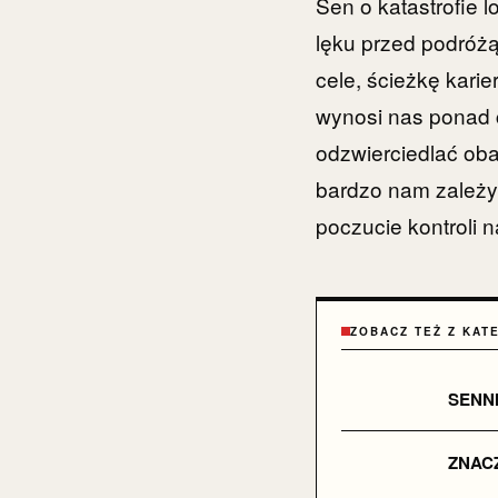
Sen o katastrofie l
lęku przed podróż
cele, ścieżkę kari
wynosi nas ponad 
odzwierciedlać ob
bardzo nam zależy.
poczucie kontroli 
ZOBACZ TEŻ Z KAT
SENN
ZNACZ