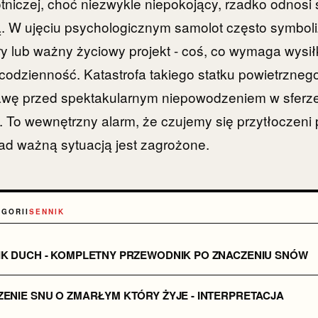
otniczej, choć niezwykle niepokojący, rzadko odnosi si
ą. W ujęciu psychologicznym samolot często symboli
ery lub ważny życiowy projekt - coś, co wymaga wysił
codzienność. Katastrofa takiego statku powietrzne
awę przed spektakularnym niepowodzeniem w sferze,
 To wewnętrzny alarm, że czujemy się przytłoczeni 
nad ważną sytuacją jest zagrożone.
EGORII
SENNIK
IK DUCH - KOMPLETNY PRZEWODNIK PO ZNACZENIU SNÓW
ENIE SNU O ZMARŁYM KTÓRY ŻYJE - INTERPRETACJA