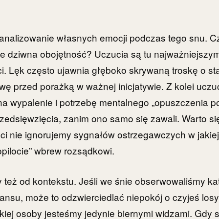
eanalizowanie własnych emocji podczas tego snu. 
oże dziwna obojętność? Uczucia są tu najważniejsz
. Lęk często ujawnia głęboko skrywaną troskę o st
 przed porażką w ważnej inicjatywie. Z kolei uczuc
 wypalenie i potrzebę mentalnego „opuszczenia p
edsięwzięcia, zanim ono samo się zawali. Warto si
ci nie ignorujemy sygnałów ostrzegawczych w jakiejś
topilocie” wbrew rozsądkowi.
y też od kontekstu. Jeśli we śnie obserwowaliśmy kat
nsu, może to odzwierciedlać niepokój o czyjeś losy
kiej osoby jesteśmy jedynie biernymi widzami. Gdy 