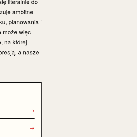
ę literalnie do
zuje ambitne
ku, planowania i
go może więc
 na której
presją, a nasze
→
→