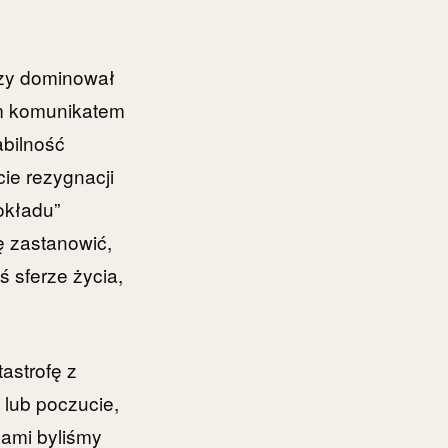
Czy dominował
ym komunikatem
abilność
ie rezygnacji
okładu”
ę zastanowić,
 sferze życia,
astrofę z
 lub poczucie,
sami byliśmy