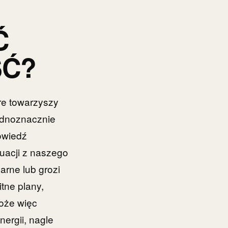
Ć
ŚĆ?
re towarzyszy
ednoznacznie
owiedź
tuacji z naszego
marne lub grozi
tne plany,
oże więc
nergii, nagle