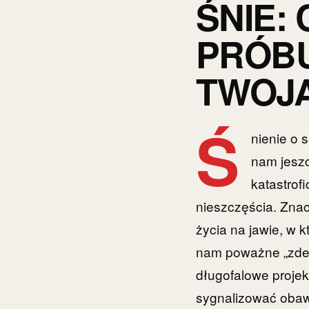
ŚNIE:
PRÓBU
TWOJ
Ś
nienie o 
nam jeszc
katastrof
nieszczęścia. Znac
życia na jawie, w k
nam poważne „zderz
długofalowe proje
sygnalizować obawę