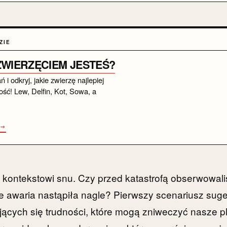
ZIE
 ZWIERZĘCIEM JESTEŚ?
i odkryj, jakie zwierzę najlepiej
ść! Lew, Delfin, Kot, Sowa, a
 →
ę kontekstowi snu. Czy przed katastrofą obserwowal
 awaria nastąpiła nagle? Pierwszy scenariusz suge
ących się trudności, które mogą zniweczyć nasze pla