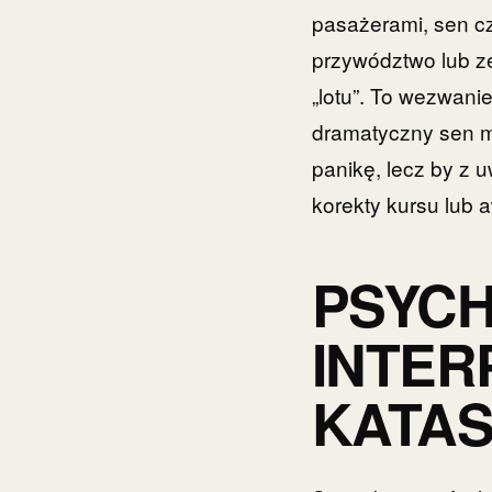
pasażerami, sen cz
przywództwo lub z
„lotu”. To wezwani
dramatyczny sen m
panikę, lecz by z 
korekty kursu lub 
PSYC
INTER
KATAS