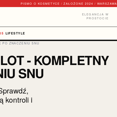
PISMO O KOSMETYCE / ZAŁOŻONE 2024 / WARSZAWA
ELEGANCJA W
PROSTOCIE
LIFESTYLE
 PO ZNACZENIU SNU
LOT - KOMPLETNY
IU SNU
Sprawdź,
kontroli i