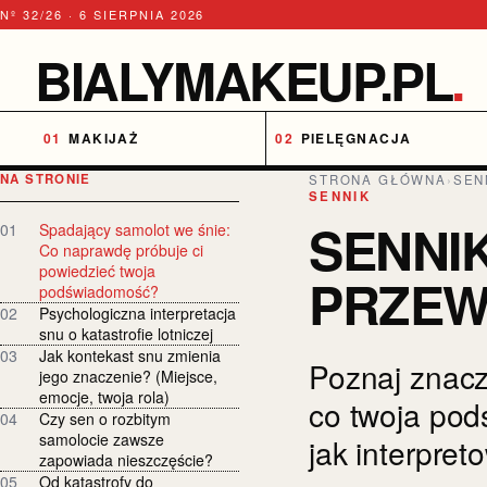
Nº 32/26 · 6 SIERPNIA 2026
BIALYMAKEUP.PL
.
MAKIJAŻ
PIELĘGNACJA
NA STRONIE
STRONA GŁÓWNA
›
SEN
SENNIK
SENNI
01
Spadający samolot we śnie:
Co naprawdę próbuje ci
powiedzieć twoja
PRZEW
podświadomość?
02
Psychologiczna interpretacja
snu o katastrofie lotniczej
03
Jak kontekast snu zmienia
Poznaj znacz
jego znaczenie? (Miejsce,
emocje, twoja rola)
co twoja pod
04
Czy sen o rozbitym
samolocie zawsze
jak interpret
zapowiada nieszczęście?
05
Od katastrofy do