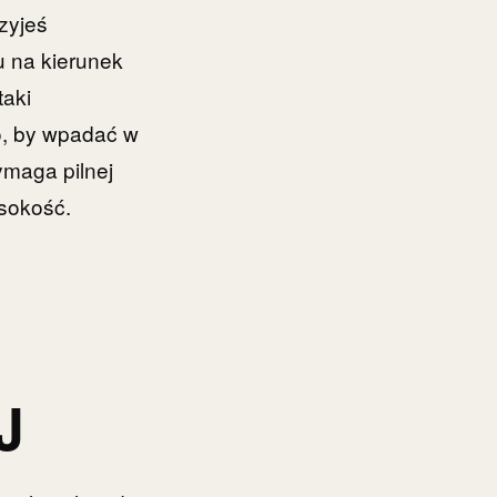
zyjeś
u na kierunek
taki
o, by wpadać w
ymaga pilnej
ysokość.
J