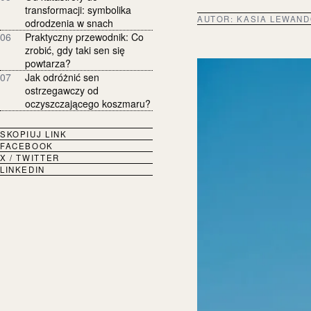
transformacji: symbolika
AUTOR:
KASIA LEWAN
odrodzenia w snach
06
Praktyczny przewodnik: Co
zrobić, gdy taki sen się
powtarza?
07
Jak odróżnić sen
ostrzegawczy od
oczyszczającego koszmaru?
SKOPIUJ LINK
FACEBOOK
X / TWITTER
LINKEDIN