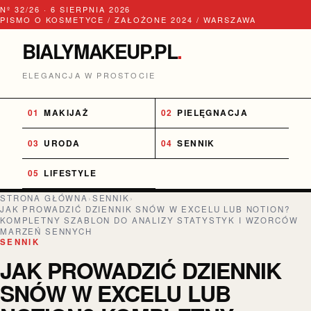
Nº 32/26 · 6 SIERPNIA 2026
PISMO O KOSMETYCE / ZAŁOŻONE 2024 / WARSZAWA
BIALYMAKEUP.PL
.
ELEGANCJA W PROSTOCIE
MAKIJAŻ
PIELĘGNACJA
URODA
SENNIK
LIFESTYLE
STRONA GŁÓWNA
›
SENNIK
›
JAK PROWADZIĆ DZIENNIK SNÓW W EXCELU LUB NOTION?
KOMPLETNY SZABLON DO ANALIZY STATYSTYK I WZORCÓW
MARZEŃ SENNYCH
SENNIK
JAK PROWADZIĆ DZIENNIK
SNÓW W EXCELU LUB