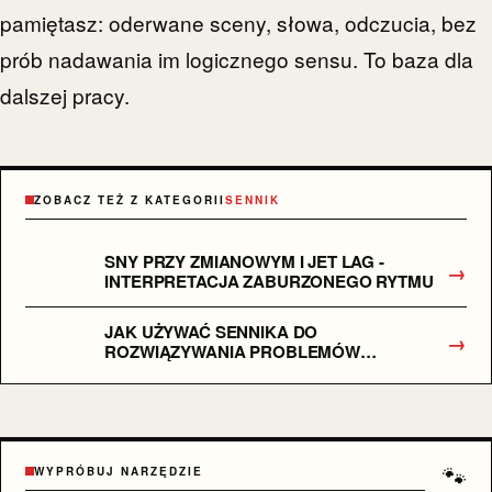
pamiętasz: oderwane sceny, słowa, odczucia, bez
prób nadawania im logicznego sensu. To baza dla
dalszej pracy.
ZOBACZ TEŻ Z KATEGORII
SENNIK
SNY PRZY ZMIANOWYM I JET LAG -
→
INTERPRETACJA ZABURZONEGO RYTMU
JAK UŻYWAĆ SENNIKA DO
→
ROZWIĄZYWANIA PROBLEMÓW
KREATYWNYCH? METODA „SENNEGO
BRAINSTORMINGU” KROK PO KROKU.
🐾
WYPRÓBUJ NARZĘDZIE