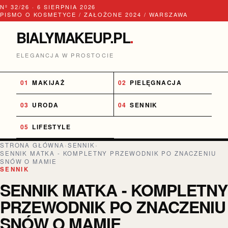
Nº 32/26 · 6 SIERPNIA 2026
PISMO O KOSMETYCE / ZAŁOŻONE 2024 / WARSZAWA
BIALYMAKEUP.PL
.
ELEGANCJA W PROSTOCIE
MAKIJAŻ
PIELĘGNACJA
URODA
SENNIK
LIFESTYLE
STRONA GŁÓWNA
›
SENNIK
›
SENNIK MATKA - KOMPLETNY PRZEWODNIK PO ZNACZENIU
SNÓW O MAMIE
SENNIK
SENNIK MATKA - KOMPLETNY
PRZEWODNIK PO ZNACZENIU
SNÓW O MAMIE