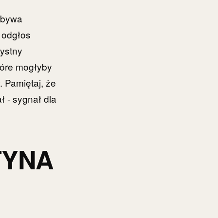
 bywa
k odgłos
zystny
tóre mogłyby
 Pamiętaj, że
ł - sygnał dla
TYNA