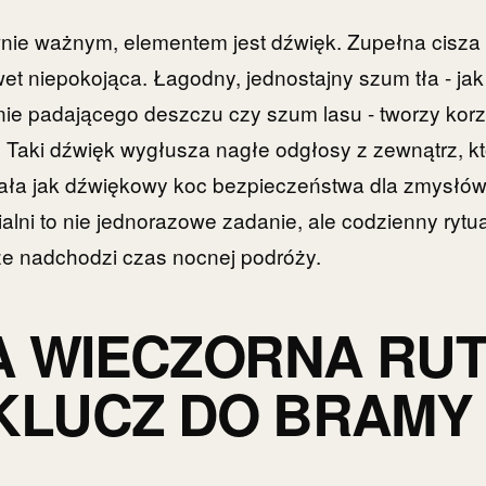
wnie ważnym, elementem jest dźwięk. Zupełna cisza
wet niepokojąca. Łagodny, jednostajny szum tła - ja
nie padającego deszczu czy szum lasu - tworzy kor
 Taki dźwięk wygłusza nagłe odgłosy z zewnątrz, k
iała jak dźwiękowy koc bezpieczeństwa dla zmysłów.
alni to nie jednorazowe zadanie, ale codzienny rytua
że nadchodzi czas nocnej podróży.
A WIECZORNA RU
KLUCZ DO BRAMY