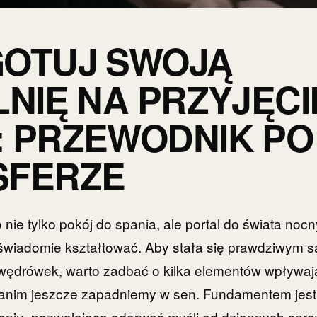
GOTUJ SWOJĄ
LNIĘ NA PRZYJĘCI
 PRZEWODNIK PO
SFERZE
o nie tylko pokój do spania, ale portal do świata nocny
wiadomie kształtować. Aby stała się prawdziwym s
wędrówek, warto zadbać o kilka elementów wpływaj
nim jeszcze zapadniemy w sen. Fundamentem jest
zeniu, pozwalająca oderwać myśli od dziennych spr