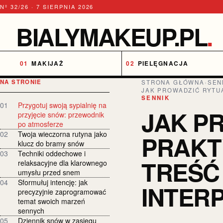
Nº 32/26 · 7 SIERPNIA 2026
BIALYMAKEUP.PL
.
MAKIJAŻ
PIELĘGNACJA
NA STRONIE
STRONA GŁÓWNA
›
SEN
JAK PROWADZIĆ RYTU
SENNIK
01
Przygotuj swoją sypialnię na
JAK P
przyjęcie snów: przewodnik
po atmosferze
02
Twoja wieczorna rutyna jako
PRAKT
klucz do bramy snów
03
Techniki oddechowe i
TREŚĆ
relaksacyjne dla klarownego
umysłu przed snem
04
Sformułuj intencję: jak
INTERP
precyzyjnie zaprogramować
temat swoich marzeń
sennych
05
Dziennik snów w zasięgu