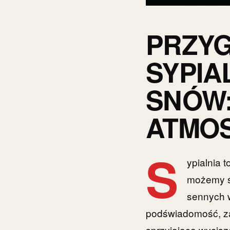
PRZY
SYPIA
SNÓW:
ATMO
S
ypialnia t
możemy ś
sennych 
podświadomość, za
sprzyjająca wycis