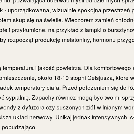
 - uporządkowana, wizualnie spokojna przestrzeń p
otem skup się na świetle. Wieczorem zamień chłodn
płe i przytłumione, na przykład z lampki o bursztyno
 by rozpoczął produkcję melatoniny, hormonu przyg
są temperatura i jakość powietrza. Dla komfortowego
pomieszczenie, około 18-19 stopni Celsjusza, które 
adek temperatury ciała. Przed położeniem się do łó
zyć sypialnię. Zapachy również mogą być twoimi spr
awendy z dyfuzora czy suszonych ziół w lnianym wo
isza układ nerwowy. Unikaj jednak intensywnych, s
ć pobudzająco.