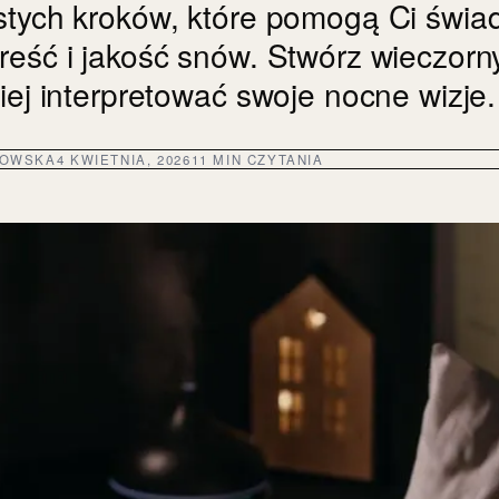
stych kroków, które pomogą Ci świa
eść i jakość snów. Stwórz wieczorny
iej interpretować swoje nocne wizje.
DOWSKA
4 KWIETNIA, 2026
11 MIN CZYTANIA