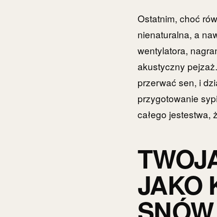
Ostatnim, choć ró
nienaturalna, a na
wentylatora, nagra
akustyczny pejzaż.
przerwać sen, i dz
przygotowanie sypi
całego jestestwa, 
TWOJ
JAKO 
SNÓW