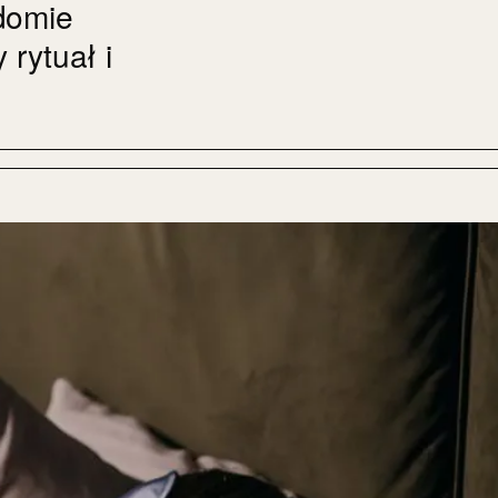
domie
 rytuał i