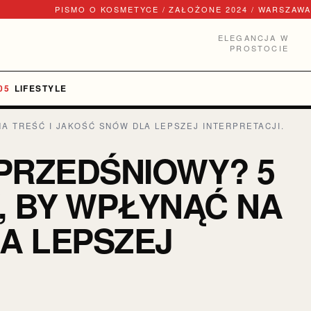
PISMO O KOSMETYCE / ZAŁOŻONE 2024 / WARSZAWA
ELEGANCJA W
PROSTOCIE
LIFESTYLE
 TREŚĆ I JAKOŚĆ SNÓW DLA LEPSZEJ INTERPRETACJI.
PRZEDŚNIOWY? 5
 BY WPŁYNĄĆ NA
A LEPSZEJ