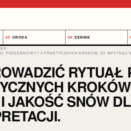
URODA
SENNIK
NIK
›
AŁ PRZEDŚNIOWY? 5 PRAKTYCZNYCH KROKÓW, BY WPŁYNĄĆ NA
ROWADZIĆ RYTUAŁ 
YCZNYCH KROKÓW,
 I JAKOŚĆ SNÓW DL
RETACJI.