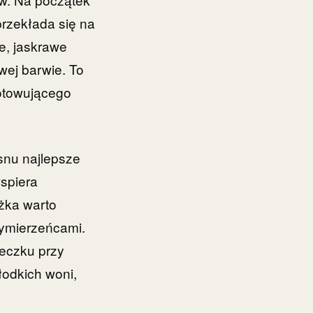
rzekłada się na
e, jaskrawe
wej barwie. To
otowującego
 snu najlepsze
wspiera
żka warto
zymierzeńcami.
reczku przy
łodkich woni,