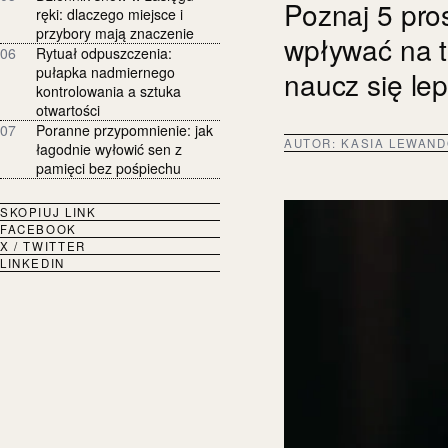
Poznaj 5 pro
ręki: dlaczego miejsce i
przybory mają znaczenie
wpływać na tr
06
Rytuał odpuszczenia:
pułapka nadmiernego
naucz się lep
kontrolowania a sztuka
otwartości
07
Poranne przypomnienie: jak
AUTOR:
KASIA LEWAN
łagodnie wyłowić sen z
pamięci bez pośpiechu
SKOPIUJ LINK
FACEBOOK
X / TWITTER
LINKEDIN