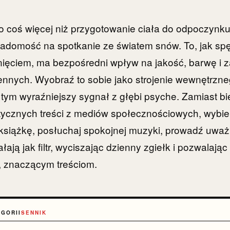
o coś więcej niż przygotowanie ciała do odpoczynku; 
adomość na spotkanie ze światem snów. To, jak spę
nięciem, ma bezpośredni wpływ na jakość, barwę i 
nych. Wyobraź to sobie jako strojenie wewnętrzneg
 tym wyraźniejszy sygnał z głębi psyche. Zamiast b
tycznych treści z mediów społecznościowych, wybi
o książkę, posłuchaj spokojnej muzyki, prowadź uw
ałają jak filtr, wyciszając dzienny zgiełk i pozwalając
, znaczącym treściom.
EGORII
SENNIK