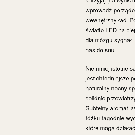
wprowadź porządek
wewnętrzny ład. P
światło LED na cie
dla mózgu sygnał,
nas do snu.
Nie mniej istotne 
jest chłodniejsze 
naturalny nocny sp
solidnie przewietr
Subtelny aromat l
łóżku łagodnie wyc
które mogą działa