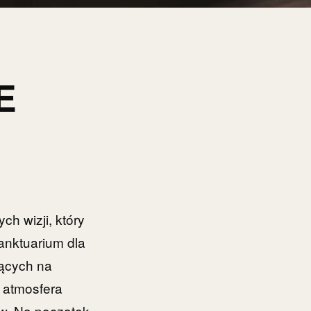
E
ch wizji, który
anktuarium dla
ących na
 atmosfera
aw. Na początek