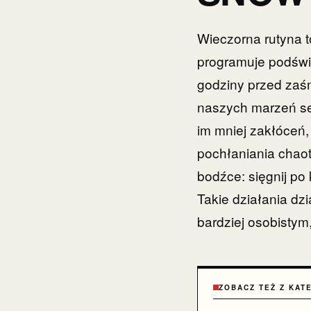
Wieczorna rutyna t
programuje podświ
godziny przed zaś
naszych marzeń sen
im mniej zakłóceń,
pochłaniania chao
bodźce: sięgnij p
Takie działania dzi
bardziej osobistym
ZOBACZ TEŻ Z KAT