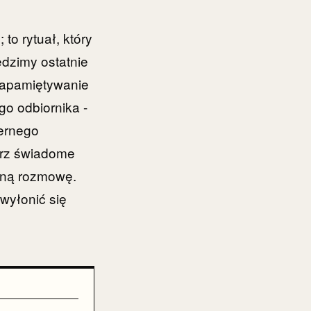
to rytuał, który
dzimy ostatnie
zapamiętywanie
o odbiornika -
iernego
erz świadome
ażną rozmowę.
 wyłonić się