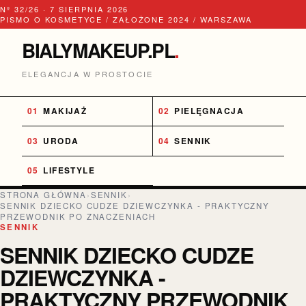
Nº 32/26 · 7 SIERPNIA 2026
PISMO O KOSMETYCE / ZAŁOŻONE 2024 / WARSZAWA
BIALYMAKEUP.PL
.
ELEGANCJA W PROSTOCIE
MAKIJAŻ
PIELĘGNACJA
URODA
SENNIK
LIFESTYLE
STRONA GŁÓWNA
›
SENNIK
›
SENNIK DZIECKO CUDZE DZIEWCZYNKA - PRAKTYCZNY
PRZEWODNIK PO ZNACZENIACH
SENNIK
SENNIK DZIECKO CUDZE
DZIEWCZYNKA -
PRAKTYCZNY PRZEWODNIK