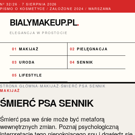
Nº 32/26 · 7 SIERPNIA 2026
PISMO O KOSMETYCE / ZAŁOŻONE 2024 / WARSZAWA
BIALYMAKEUP.PL
.
ELEGANCJA W PROSTOCIE
MAKIJAŻ
PIELĘGNACJA
URODA
SENNIK
LIFESTYLE
STRONA GŁÓWNA
›
MAKIJAŻ
›
ŚMIERĆ PSA SENNIK
MAKIJAŻ
ŚMIERĆ PSA SENNIK
Śmierć psa we śnie może być metaforą
wewnętrznych zmian. Poznaj psychologiczną
interpretację tego niepokojącego snu i dowiedz się,