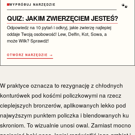
🐾
WYPRÓBUJ NARZĘDZIE
QUIZ: JAKIM ZWIERZĘCIEM JESTEŚ?
Odpowiedz na 10 pytań i odkryj, jakie zwierzę najlepiej
oddaje Twoją osobowość! Lew, Delfin, Kot, Sowa, a
może Wilk? Sprawdź!
OTWÓRZ NARZĘDZIE →
W praktyce oznacza to rezygnację z chłodnych
konturówek pod kośćmi policzkowymi na rzecz
cieplejszych bronzerów, aplikowanych lekko pod
najwyższym punktem policzka i blendowanych ku
skroniom. To wizualnie unosi owal. Zamiast mocno
zacieniać boki nosa, lepiej rozświetlić jego grzbiet i