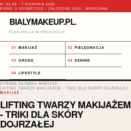
Nº 32/26 · 7 SIERPNIA 2026
PISMO O KOSMETYCE / ZAŁOŻONE 2024 / WARSZAWA
BIALYMAKEUP.PL
.
ELEGANCJA W PROSTOCIE
MAKIJAŻ
PIELĘGNACJA
URODA
SENNIK
LIFESTYLE
STRONA GŁÓWNA
›
MAKIJAŻ
›
LIFTING TWARZY MAKIJAŻEM - TRIKI DLA SKÓRY DOJRZAŁEJ
MAKIJAŻ
LIFTING TWARZY MAKIJAŻEM
- TRIKI DLA SKÓRY
DOJRZAŁEJ