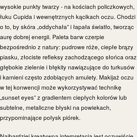
wysokie punkty twarzy - na kościach policzkowych,
łuku Cupida i wewnętrznych kącikach oczu. Chodzi
o to, by skóra „oddychała” i łapała światło, tworząc
aurę dobrej energii. Paleta barw czerpie
bezpośrednio z natury: pudrowe róże, ciepłe brązy
piasku, złociste refleksy zachodzącego słońca oraz
głębokie zielenie i błękity nawiązujące do turkusów
i kamieni często zdobiących amulety. Makijaż oczu
w tej konwencji może wykorzystywać technikę
„sunset eyes” z gradientem ciepłych kolorów lub
subtelne, metaliczne błyski na powiekach,
przypominające połysk piórek.
Najbardziej kreatywną interpretacją jest oczywiście