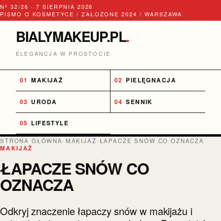
Nº 32/26 · 7 SIERPNIA 2026
PISMO O KOSMETYCE / ZAŁOŻONE 2024 / WARSZAWA
BIALYMAKEUP.PL
.
ELEGANCJA W PROSTOCIE
MAKIJAŻ
PIELĘGNACJA
URODA
SENNIK
LIFESTYLE
STRONA GŁÓWNA
›
MAKIJAŻ
›
ŁAPACZE SNÓW CO OZNACZA
MAKIJAŻ
ŁAPACZE SNÓW CO
OZNACZA
Odkryj znaczenie łapaczy snów w makijażu i