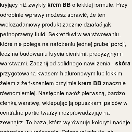
kryjący niż zwykły
o lekkiej formule. Przy
krem BB
odrobinie wprawy możesz sprawić, że ten
wielozadaniowy produkt zacznie działać jak
pełnoprawny fluid. Sekret tkwi w warstwowaniu,
które nie polega na nałożeniu jednej grubej porcji,
lecz na budowaniu krycia cienkimi, precyzyjnymi
warstwami. Zacznij od solidnego nawilżenia -
skóra
przygotowana kwasem hialuronowym lub lekkim
żelem z żeń-szeniem przyjmie
znacznie
krem BB
równomierniej. Następnie nałóż pierwszą, bardzo
cienką warstwę, wklepując ją opuszkami palców w
centralne partie twarzy i rozprowadzając na
zewnątrz. To baza, która wyrównuje koloryt i nadaje
naturalne wykończenie. Odczekaj minutę, aż