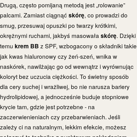
Drugą, często pomijaną metodą jest „rolowanie”
palcami. Zamiast ciągnąć
, co prowadzi do
skórę
smug, przesuwaj opuszki po twarzy krótkimi,
okrężnymi ruchami, jakbyś masowała
. Dzięki
skórę
temu
z SPF, wzbogacony o składniki takie
krem BB
jak kwas hialuronowy czy żeń-szeń, wnika w
naskórek, nawilżając go od wewnątrz i wyrównując
koloryt bez uczucia ciężkości. To świetny sposób
dla cery suchej i wrażliwej, bo nie narusza bariery
hydrolipidowej, a jednocześnie buduje stopniowe
krycie tam, gdzie jest potrzebne - na
zaczerwienieniach czy przebarwieniach. Jeśli
zależy ci na naturalnym, lekkim efekcie, możesz
połączyć tę technikę z punktowym nakładaniem