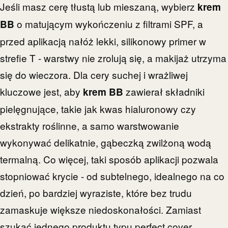
Jeśli masz cerę tłustą lub mieszaną, wybierz
krem
o matującym wykończeniu z filtrami SPF, a
BB
przed aplikacją nałóż lekki, silikonowy primer w
strefie T - warstwy nie zrolują się, a makijaż utrzyma
się do wieczora. Dla cery suchej i wrażliwej
kluczowe jest, aby
zawierał składniki
krem BB
pielęgnujące, takie jak kwas hialuronowy czy
ekstrakty roślinne, a samo warstwowanie
wykonywać delikatnie, gąbeczką zwilżoną wodą
termalną. Co więcej, taki sposób aplikacji pozwala
stopniować krycie - od subtelnego, idealnego na co
dzień, po bardziej wyraziste, które bez trudu
zamaskuje większe niedoskonałości. Zamiast
szukać jednego produktu typu perfect cover,