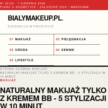
Nº 32/26 · 7 SIERPNIA 2026
PISMO O KOSMETYCE / ZAŁOŻONE 2024 / WARSZAWA
BIALYMAKEUP.PL
.
ELEGANCJA W PROSTOCIE
MAKIJAŻ
PIELĘGNACJA
URODA
SENNIK
LIFESTYLE
STRONA GŁÓWNA
›
MAKIJAŻ
›
NATURALNY MAKIJAŻ TYLKO Z KREMEM BB - 5 STYLIZACJI W
10 MINUT
MAKIJAŻ
NATURALNY MAKIJAŻ TYLKO
Z KREMEM BB - 5 STYLIZACJI
W 10 MINUT