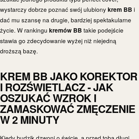
wystarczy dobrze poznać swój ulubiony
i
krem BB
dać mu szansę na drugie, bardziej spektakularne
życie. W rankingu
takie podejście
kremów BB
stawia go zdecydowanie wyżej niż niejedną
droższą bazę.
KREM BB JAKO KOREKTOR
I ROZŚWIETLACZ - JAK
OSZUKAĆ WZROK I
ZAMASKOWAĆ ZMĘCZENIE
W 2 MINUTY
Kiedy budzik dzwoni o świcie, a przed tobą długi