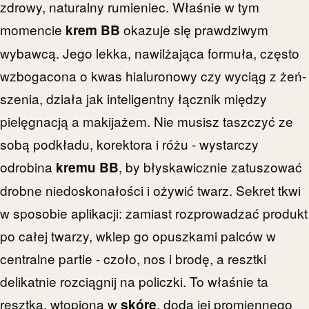
zdrowy, naturalny rumieniec. Właśnie w tym
momencie
okazuje się prawdziwym
krem BB
wybawcą. Jego lekka, nawilżająca formuła, często
wzbogacona o kwas hialuronowy czy wyciąg z żeń-
szenia, działa jak inteligentny łącznik między
pielęgnacją a makijażem. Nie musisz taszczyć ze
sobą podkładu, korektora i różu - wystarczy
odrobina
, by błyskawicznie zatuszować
kremu BB
drobne niedoskonałości i ożywić twarz. Sekret tkwi
w sposobie aplikacji: zamiast rozprowadzać produkt
po całej twarzy, wklep go opuszkami palców w
centralne partie - czoło, nos i brodę, a resztki
delikatnie rozciągnij na policzki. To właśnie ta
resztka, wtopiona w
, doda jej promiennego
skórę