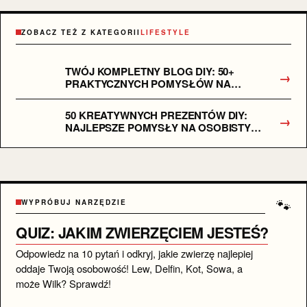
ZOBACZ TEŻ Z KATEGORII
LIFESTYLE
TWÓJ KOMPLETNY BLOG DIY: 50+
→
PRAKTYCZNYCH POMYSŁÓW NA
WŁASNORĘCZNE PROJEKTY
50 KREATYWNYCH PREZENTÓW DIY:
→
NAJLEPSZE POMYSŁY NA OSOBISTY
PODARUNEK
🐾
WYPRÓBUJ NARZĘDZIE
QUIZ: JAKIM ZWIERZĘCIEM JESTEŚ?
Odpowiedz na 10 pytań i odkryj, jakie zwierzę najlepiej
oddaje Twoją osobowość! Lew, Delfin, Kot, Sowa, a
może Wilk? Sprawdź!