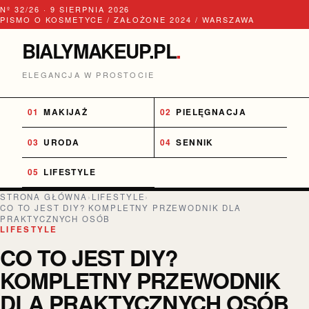
Nº 32/26 · 9 SIERPNIA 2026
PISMO O KOSMETYCE / ZAŁOŻONE 2024 / WARSZAWA
BIALYMAKEUP.PL
.
ELEGANCJA W PROSTOCIE
MAKIJAŻ
PIELĘGNACJA
URODA
SENNIK
LIFESTYLE
STRONA GŁÓWNA
›
LIFESTYLE
›
CO TO JEST DIY? KOMPLETNY PRZEWODNIK DLA
PRAKTYCZNYCH OSÓB
LIFESTYLE
CO TO JEST DIY?
KOMPLETNY PRZEWODNIK
DLA PRAKTYCZNYCH OSÓB