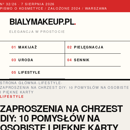
Nº 32/26 · 7 SIERPNIA 2026
PISMO O KOSMETYCE / ZAŁOŻONE 2024 / WARSZAWA
BIALYMAKEUP.PL
.
ELEGANCJA W PROSTOCIE
MAKIJAŻ
PIELĘGNACJA
URODA
SENNIK
LIFESTYLE
STRONA GŁÓWNA
›
LIFESTYLE
›
ZAPROSZENIA NA CHRZEST DIY: 10 POMYSŁÓW NA OSOBISTE
I PIĘKNE KARTY
LIFESTYLE
ZAPROSZENIA NA CHRZEST
DIY: 10 POMYSŁÓW NA
OSOBISTE I PIĘKNE KARTY