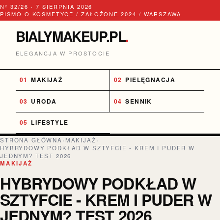
Nº 32/26 · 7 SIERPNIA 2026
PISMO O KOSMETYCE / ZAŁOŻONE 2024 / WARSZAWA
BIALYMAKEUP.PL
.
ELEGANCJA W PROSTOCIE
MAKIJAŻ
PIELĘGNACJA
URODA
SENNIK
LIFESTYLE
STRONA GŁÓWNA
›
MAKIJAŻ
›
HYBRYDOWY PODKŁAD W SZTYFCIE - KREM I PUDER W
JEDNYM? TEST 2026
MAKIJAŻ
HYBRYDOWY PODKŁAD W
SZTYFCIE - KREM I PUDER W
JEDNYM? TEST 2026