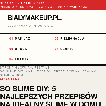
Nº 32/26 · 9 SIERPNIA 2026
PISMO O KOSMETYCE / ZAŁOŻONE 2024 / WARSZAWA
BIALYMAKEUP.PL
.
ELEGANCJA W PROSTOCIE
MAKIJAŻ
PIELĘGNACJA
URODA
SENNIK
LIFESTYLE
STRONA GŁÓWNA
›
LIFESTYLE
›
SO SLIME DIY: 5 NAJLEPSZYCH PRZEPISÓW NA IDEALNY
SLIME W DOMU
LIFESTYLE
SO SLIME DIY: 5
NAJLEPSZYCH PRZEPISÓW
NA IDEALNY SLIME W DOMU