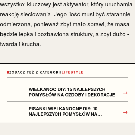
wszystko; kluczowy jest aktywator, który uruchamia
reakcję sieciowania. Jego ilość musi być starannie
odmierzona, ponieważ zbyt mało sprawi, że masa
będzie lepka i pozbawiona struktury, a zbyt dużo -
twarda i krucha.
ZOBACZ TEŻ Z KATEGORII
LIFESTYLE
WIELKANOC DIY: 15 NAJLEPSZYCH
→
POMYSŁÓW NA OZDOBY I DEKORACJE
PISANKI WIELKANOCNE DIY: 10
→
NAJLEPSZYCH POMYSŁÓW NA
ORYGINALNE DEKORACJE