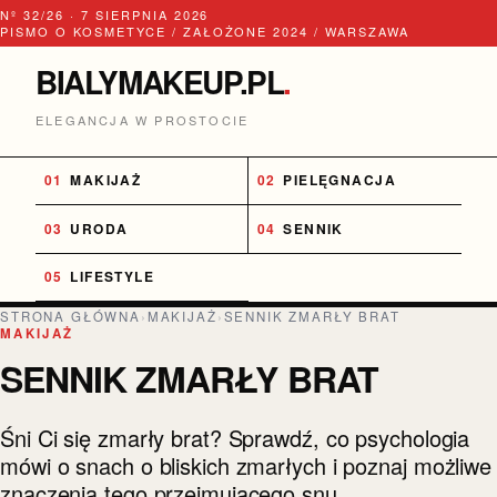
Nº 32/26 · 7 SIERPNIA 2026
PISMO O KOSMETYCE / ZAŁOŻONE 2024 / WARSZAWA
BIALYMAKEUP.PL
.
ELEGANCJA W PROSTOCIE
MAKIJAŻ
PIELĘGNACJA
URODA
SENNIK
LIFESTYLE
STRONA GŁÓWNA
›
MAKIJAŻ
›
SENNIK ZMARŁY BRAT
MAKIJAŻ
SENNIK ZMARŁY BRAT
Śni Ci się zmarły brat? Sprawdź, co psychologia
mówi o snach o bliskich zmarłych i poznaj możliwe
znaczenia tego przejmującego snu.