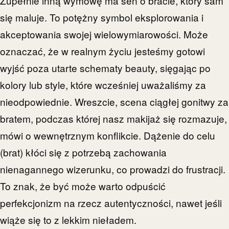
Zupełnie inną wymowę ma sen o bracie, który sam
się maluje. To potężny symbol eksplorowania i
akceptowania swojej wielowymiarowości. Może
oznaczać, że w realnym życiu jesteśmy gotowi
wyjść poza utarte schematy beauty, sięgając po
kolory lub style, które wcześniej uważaliśmy za
nieodpowiednie. Wreszcie, scena ciągłej gonitwy za
bratem, podczas której nasz makijaż się rozmazuje,
mówi o wewnętrznym konflikcie. Dążenie do celu
(brat) kłóci się z potrzebą zachowania
nienagannego wizerunku, co prowadzi do frustracji.
To znak, że być może warto odpuścić
perfekcjonizm na rzecz autentyczności, nawet jeśli
wiąże się to z lekkim nieładem.