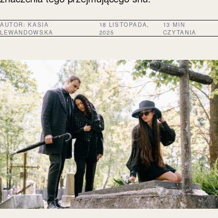
AUTOR:
KASIA
18 LISTOPADA,
13 MIN
LEWANDOWSKA
2025
CZYTANIA