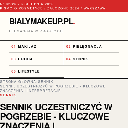
Nº 32/26 · 6 SIERPNIA 2026
PISMO O KOSMETYCE / ZAŁOŻONE 2024 / WARSZAWA
BIALYMAKEUP.PL
.
ELEGANCJA W PROSTOCIE
MAKIJAŻ
PIELĘGNACJA
URODA
SENNIK
LIFESTYLE
STRONA GŁÓWNA
›
SENNIK
›
SENNIK UCZESTNICZYĆ W POGRZEBIE - KLUCZOWE
ZNACZENIA I INTERPRETACJE
SENNIK
SENNIK UCZESTNICZYĆ W
POGRZEBIE - KLUCZOWE
ZNACZENIA I