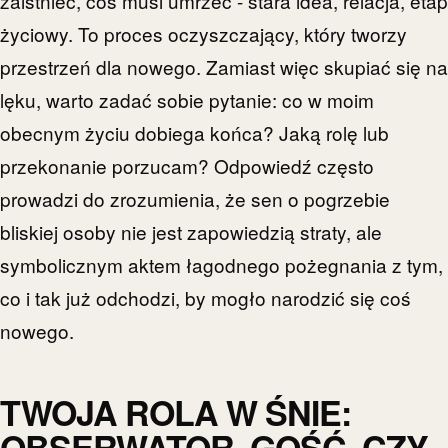
zaistnieć, coś musi umrzeć - stara idea, relacja, etap
życiowy. To proces oczyszczający, który tworzy
przestrzeń dla nowego. Zamiast więc skupiać się na
lęku, warto zadać sobie pytanie: co w moim
obecnym życiu dobiega końca? Jaką rolę lub
przekonanie porzucam? Odpowiedź często
prowadzi do zrozumienia, że sen o pogrzebie
bliskiej osoby nie jest zapowiedzią straty, ale
symbolicznym aktem łagodnego pożegnania z tym,
co i tak już odchodzi, by mogło narodzić się coś
nowego.
TWOJA ROLA W ŚNIE:
OBSERWATOR, GOŚĆ, CZY