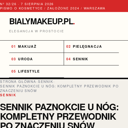
Nº 32/26 · 7 SIERPNIA 2026
PISMO O KOSMETYCE / ZAŁOŻONE 2024 / WARSZAWA
BIALYMAKEUP.PL
.
ELEGANCJA W PROSTOCIE
MAKIJAŻ
PIELĘGNACJA
URODA
SENNIK
LIFESTYLE
STRONA GŁÓWNA
›
SENNIK
›
SENNIK PAZNOKCIE U NÓG: KOMPLETNY PRZEWODNIK PO
ZNACZENIU SNÓW
SENNIK
SENNIK PAZNOKCIE U NÓG:
KOMPLETNY PRZEWODNIK
PO ZNACZENIU SNÓW