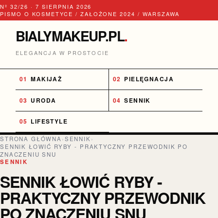
Nº 32/26 · 7 SIERPNIA 2026
PISMO O KOSMETYCE / ZAŁOŻONE 2024 / WARSZAWA
BIALYMAKEUP.PL
.
ELEGANCJA W PROSTOCIE
MAKIJAŻ
PIELĘGNACJA
URODA
SENNIK
LIFESTYLE
STRONA GŁÓWNA
›
SENNIK
›
SENNIK ŁOWIĆ RYBY - PRAKTYCZNY PRZEWODNIK PO
ZNACZENIU SNU
SENNIK
SENNIK ŁOWIĆ RYBY -
PRAKTYCZNY PRZEWODNIK
PO ZNACZENIU SNU