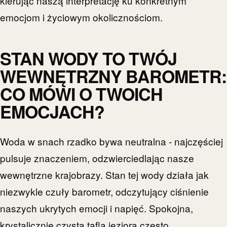
kierując naszą interpretację ku konkretnym
emocjom i życiowym okolicznościom.
STAN WODY TO TWÓJ
WEWNĘTRZNY BAROMETR:
CO MÓWI O TWOICH
EMOCJACH?
Woda w snach rzadko bywa neutralna - najczęściej
pulsuje znaczeniem, odzwierciedlając nasze
wewnętrzne krajobrazy. Stan tej wody działa jak
niezwykle czuły barometr, odczytujący ciśnienie
naszych ukrytych emocji i napięć. Spokojna,
krystalicznie czysta tafla jeziora często