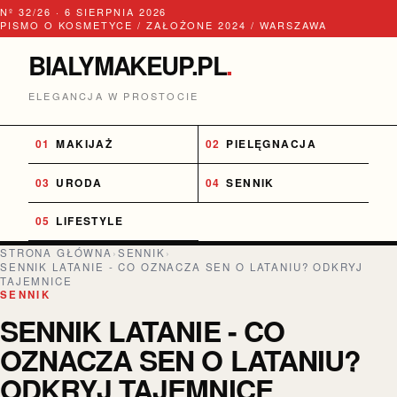
Nº 32/26 · 6 SIERPNIA 2026
PISMO O KOSMETYCE / ZAŁOŻONE 2024 / WARSZAWA
BIALYMAKEUP.PL
.
ELEGANCJA W PROSTOCIE
MAKIJAŻ
PIELĘGNACJA
URODA
SENNIK
LIFESTYLE
STRONA GŁÓWNA
›
SENNIK
›
SENNIK LATANIE - CO OZNACZA SEN O LATANIU? ODKRYJ
TAJEMNICE
SENNIK
SENNIK LATANIE - CO
OZNACZA SEN O LATANIU?
ODKRYJ TAJEMNICE