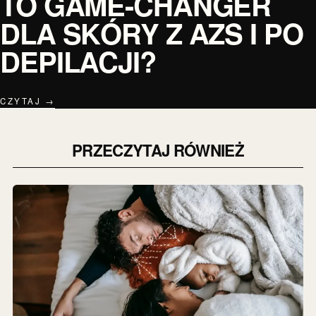
TO GAME-CHANGER
DLA SKÓRY Z AZS I PO
DEPILACJI?
CZYTAJ →
PRZECZYTAJ RÓWNIEŻ