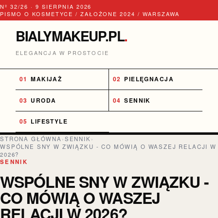
Nº 32/26 · 9 SIERPNIA 2026
PISMO O KOSMETYCE / ZAŁOŻONE 2024 / WARSZAWA
BIALYMAKEUP.PL
.
ELEGANCJA W PROSTOCIE
MAKIJAŻ
PIELĘGNACJA
URODA
SENNIK
LIFESTYLE
STRONA GŁÓWNA
›
SENNIK
›
WSPÓLNE SNY W ZWIĄZKU - CO MÓWIĄ O WASZEJ RELACJI W
2026?
SENNIK
WSPÓLNE SNY W ZWIĄZKU -
CO MÓWIĄ O WASZEJ
RELACJI W 2026?