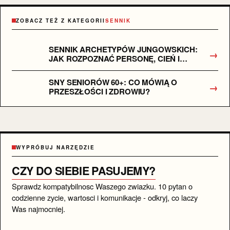
ZOBACZ TEŻ Z KATEGORII
SENNIK
SENNIK ARCHETYPÓW JUNGOWSKICH:
→
JAK ROZPOZNAĆ PERSONĘ, CIEŃ I
ANIMUS/ANIMĘ W SWOICH SNACH?
SNY SENIORÓW 60+: CO MÓWIĄ O
→
PRZESZŁOŚCI I ZDROWIU?
WYPRÓBUJ NARZĘDZIE
CZY DO SIEBIE PASUJEMY?
Sprawdz kompatybilnosc Waszego zwiazku. 10 pytan o
codzienne zycie, wartosci i komunikacje - odkryj, co laczy
Was najmocniej.