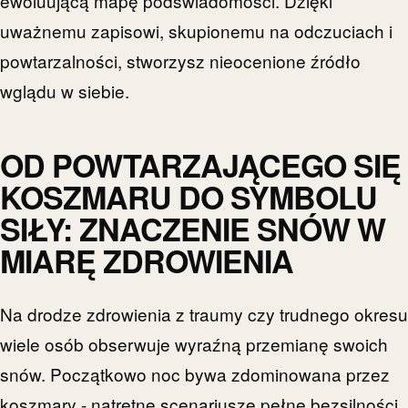
ewoluującą mapę podświadomości. Dzięki
uważnemu zapisowi, skupionemu na odczuciach i
powtarzalności, stworzysz nieocenione źródło
wglądu w siebie.
OD POWTARZAJĄCEGO SIĘ
KOSZMARU DO SYMBOLU
SIŁY: ZNACZENIE SNÓW W
MIARĘ ZDROWIENIA
Na drodze zdrowienia z traumy czy trudnego okresu
wiele osób obserwuje wyraźną przemianę swoich
snów. Początkowo noc bywa zdominowana przez
koszmary - natrętne scenariusze pełne bezsilności,