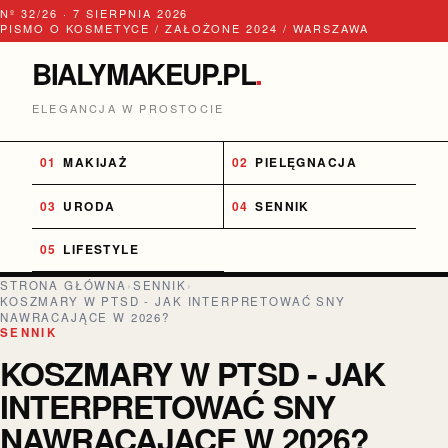
Nº 32/26 · 7 SIERPNIA 2026
PISMO O KOSMETYCE / ZAŁOŻONE 2024 / WARSZAWA
BIALYMAKEUP.PL
.
ELEGANCJA W PROSTOCIE
MAKIJAŻ
PIELĘGNACJA
URODA
SENNIK
LIFESTYLE
STRONA GŁÓWNA
›
SENNIK
›
KOSZMARY W PTSD - JAK INTERPRETOWAĆ SNY
NAWRACAJĄCE W 2026?
SENNIK
KOSZMARY W PTSD - JAK
INTERPRETOWAĆ SNY
NAWRACAJĄCE W 2026?