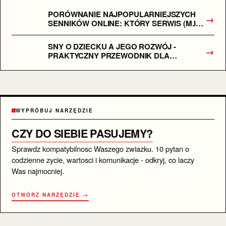
PORÓWNANIE NAJPOPULARNIEJSZYCH
→
SENNIKÓW ONLINE: KTÓRY SERWIS (M.IN.
SENNY.PL, SENNIK.PL) OFERUJE
NAJTRAFNIEJSZE INTERPRETACJE?
SNY O DZIECKU A JEGO ROZWÓJ -
→
PRAKTYCZNY PRZEWODNIK DLA
RODZICÓW
WYPRÓBUJ NARZĘDZIE
CZY DO SIEBIE PASUJEMY?
Sprawdz kompatybilnosc Waszego zwiazku. 10 pytan o
codzienne zycie, wartosci i komunikacje - odkryj, co laczy
Was najmocniej.
OTWÓRZ NARZĘDZIE →