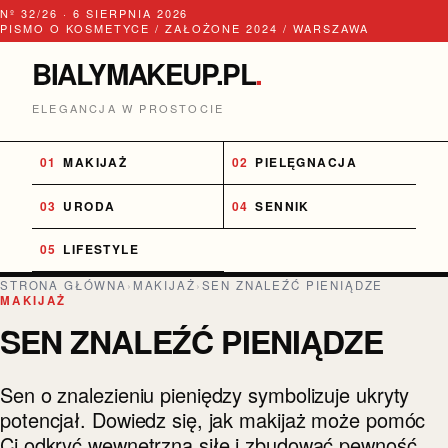
Nº 32/26 · 6 SIERPNIA 2026
PISMO O KOSMETYCE / ZAŁOŻONE 2024 / WARSZAWA
BIALYMAKEUP.PL
.
ELEGANCJA W PROSTOCIE
MAKIJAŻ
PIELĘGNACJA
URODA
SENNIK
LIFESTYLE
STRONA GŁÓWNA
›
MAKIJAŻ
›
SEN ZNALEŹĆ PIENIĄDZE
MAKIJAŻ
SEN ZNALEŹĆ PIENIĄDZE
Sen o znalezieniu pieniędzy symbolizuje ukryty
potencjał. Dowiedz się, jak makijaż może pomóc
Ci odkryć wewnętrzną siłę i zbudować pewność