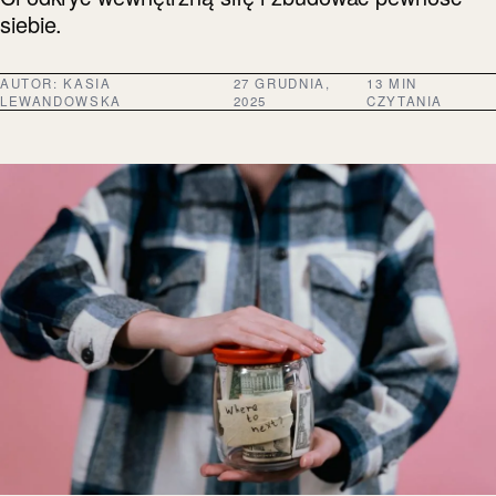
siebie.
AUTOR:
KASIA
27 GRUDNIA,
13 MIN
LEWANDOWSKA
2025
CZYTANIA