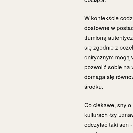
W kontekście codzi
dosłowne w postaci
tłumioną autentyc
się zgodnie z ocze
onirycznym mogą w
pozwolić sobie na 
domaga się równowa
środku.
Co ciekawe, sny o
kulturach łzy uzn
odczytać taki sen