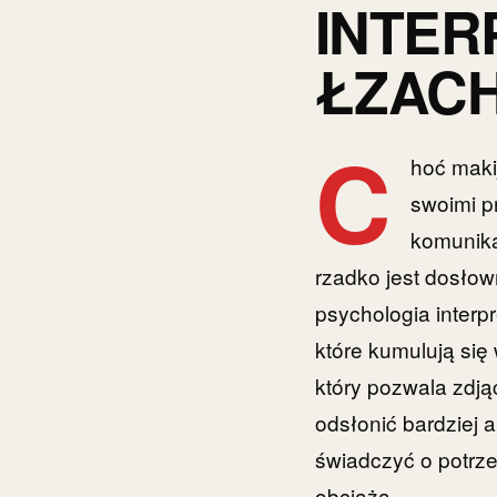
INTER
ŁZAC
C
hoć maki
swoimi p
komunika
rzadko jest dosłow
psychologia interp
które kumulują się
który pozwala zdją
odsłonić bardziej 
świadczyć o potrze
obciąża.