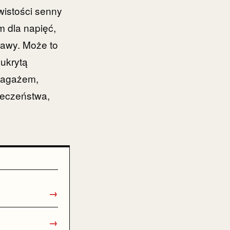
istości senny
 dla napięć,
rawy. Może to
 ukrytą
 bagażem,
ieczeństwa,
→
→