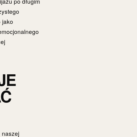
ijażu po długim
zystego
 jako
i emocjonalnego
ej
JE
AĆ
 naszej