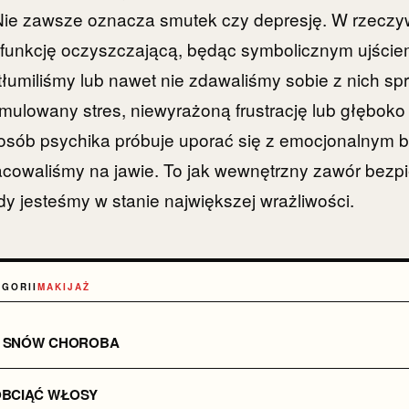
ie zawsze oznacza smutek czy depresję. W rzeczyw
 funkcję oczyszczającą, będąc symbolicznym ujściem
 tłumiliśmy lub nawet nie zdawaliśmy sobie z nich sp
mulowany stres, niewyrażoną frustrację lub głęboko
posób psychika próbuje uporać się z emocjonalnym
acowaliśmy na jawie. To jak wewnętrzny zawór bezp
gdy jesteśmy w stanie największej wrażliwości.
EGORII
MAKIJAŻ
 SNÓW CHOROBA
OBCIĄĆ WŁOSY