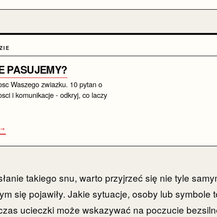
ZIE
IE PASUJEMY?
osc Waszego zwiazku. 10 pytan o
sci i komunikacje - odkryj, co laczy
 →
łanie takiego snu, warto przyjrzeć się nie tyle sam
ym się pojawiły. Jakie sytuacje, osoby lub symbole 
czas ucieczki może wskazywać na poczucie bezsiln