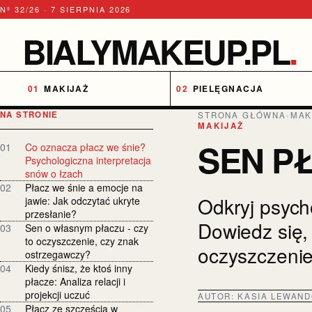
Nº 32/26 · 7 SIERPNIA 2026
BIALYMAKEUP.PL
.
MAKIJAŻ
PIELĘGNACJA
NA STRONIE
STRONA GŁÓWNA
›
MAK
MAKIJAŻ
SEN P
01
Co oznacza płacz we śnie?
Psychologiczna interpretacja
snów o łzach
02
Płacz we śnie a emocje na
Odkryj psych
jawie: Jak odczytać ukryte
przesłanie?
Dowiedz się,
03
Sen o własnym płaczu - czy
to oczyszczenie, czy znak
oczyszczenie
ostrzegawczy?
04
Kiedy śnisz, że ktoś inny
płacze: Analiza relacji i
projekcji uczuć
AUTOR:
KASIA LEWAN
05
Płacz ze szczęścia w