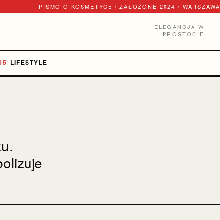
PISMO O KOSMETYCE / ZAŁOŻONE 2024 / WARSZAWA
ELEGANCJA W
PROSTOCIE
LIFESTYLE
zu.
olizuje