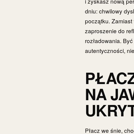
i zyskasz nową pe
dniu: chwilowy dys
początku. Zamiast w
zaproszenie do ref
rozładowania. Być 
autentyczności, nie 
PŁACZ
NA JA
UKRYT
Płacz we śnie, ch