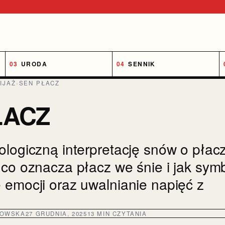
URODA
SENNIK
IJAŻ
›
SEN PŁACZ
ŁACZ
ologiczną interpretację snów o płac
 co oznacza płacz we śnie i jak symb
 emocji oraz uwalnianie napięć z
DOWSKA
27 GRUDNIA, 2025
13 MIN CZYTANIA