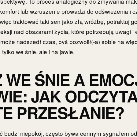
rspektywę. To proces analogiczny do zmywania mak
komfort lub wzruszenie prowadzi do odświeżenia i c
ięc traktować taki sen jako złą wróżbę, potraktuj go
leksji nad obszarami życia, które potrzebują uwagi 
może nadszedł czas, byś pozwolił(-a) sobie na więc
tylko we śnie, ale i na jawie.
 WE ŚNIE A EMOC
WIE: JAK ODCZYT
E PRZESŁANIE?
oć budzi niepokój, często bywa cennym sygnałem od