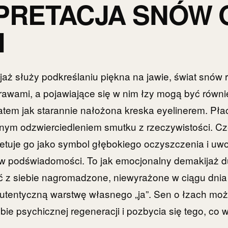
PRETACJA SNÓW 
H
jaż służy podkreślaniu piękna na jawie, świat snów r
rawami, a pojawiające się w nim łzy mogą być ró
tem jak starannie nałożona kreska eyelinerem. Pła
nym odzwierciedleniem smutku z rzeczywistości. Cz
retuje go jako symbol głębokiego oczyszczenia i uwo
 w podświadomości. To jak emocjonalny demakijaż d
ć z siebie nagromadzone, niewyrażone w ciągu dnia
autentyczną warstwę własnego „ja”. Sen o łzach mo
bie psychicznej regeneracji i pozbycia się tego, co