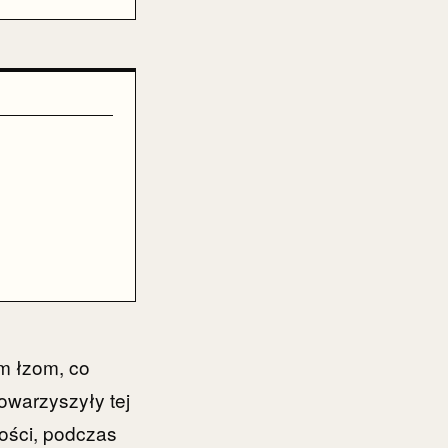
ym łzom, co
towarzyszyły tej
ości, podczas