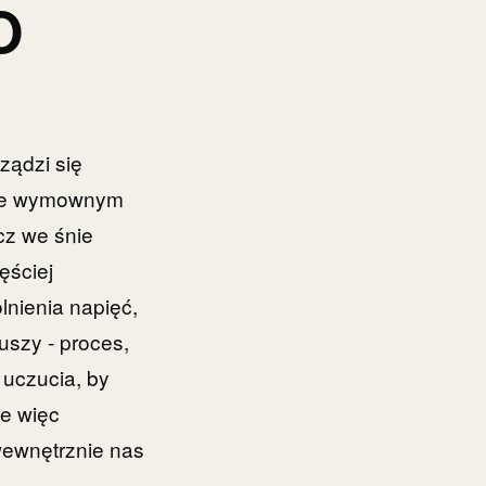
O
ządzi się
wnie wymownym
cz we śnie
ęściej
lnienia napięć,
uszy - proces,
 uczucia, by
że więc
 wewnętrznie nas