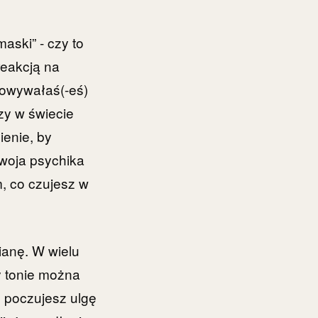
aski” - czy to
reakcją na
howywałaś(-eś)
zy w świecie
enie, by
twoja psychika
, co czujesz w
anę. W wielu
y tonie można
 poczujesz ulgę