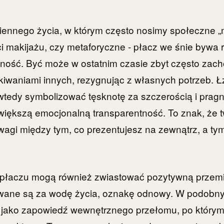
ennego życia, w którym często nosimy społeczne „m
 makijażu, czy metaforyczne - płacz we śnie bywa 
zność. Być może w ostatnim czasie zbyt często zac
kiwaniami innych, rezygnując z własnych potrzeb. Ł
tedy symbolizować tęsknotę za szczerością i pragni
większą emocjonalną transparentność. To znak, że 
gi między tym, co prezentujesz na zewnątrz, a tym
 płaczu mogą również zwiastować pozytywną przemi
awane są za wodę życia, oznakę odnowy. W podobn
 - jako zapowiedź wewnętrznego przełomu, po którym