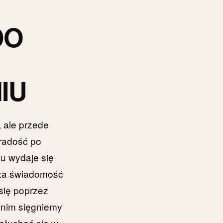
DO
IU
, ale przede
 radość po
u wydaje się
asza świadomość
się poprzez
anim sięgniemy
słuchać się w