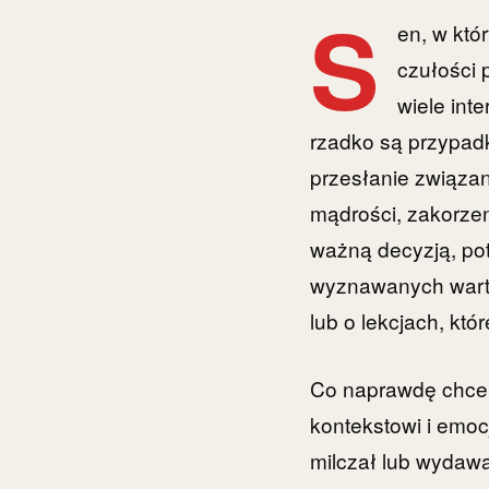
S
en, w któ
czułości 
wiele int
rzadko są przypad
przesłanie związan
mądrości, zakorzen
ważną decyzją, pot
wyznawanych warto
lub o lekcjach, któ
Co naprawdę chce c
kontekstowi i emoc
milczał lub wydaw