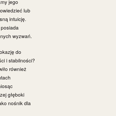
amy jego
powiedzieć lub
ną intuicję.
a posiada
ennych wyzwań.
 okazję do
ci i stabilności?
iło również
ntach
niosąc
czej głęboki
ako nośnik dla