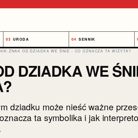
URODA
SENNIK
NIK
›
ZNAK OD DZIADKA WE ŚNIE - CO OZNACZA TA WIZYTA?
D DZIADKA WE ŚNI
A?
m dziadku może nieść ważne przesł
oznacza ta symbolika i jak interpre
.