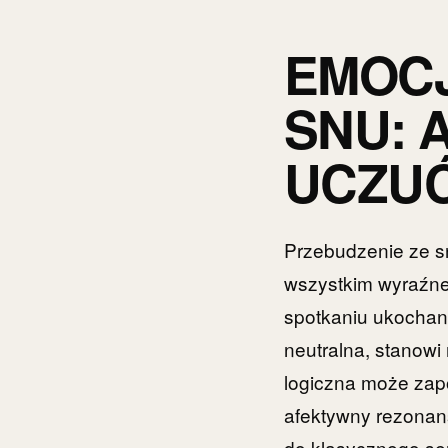
EMOC
SNU: 
UCZUĆ
Przebudzenie ze sn
wszystkim wyraźne 
spotkaniu ukochane
neutralna, stanowi
logiczna może zap
afektywny rezonans
do klasycznego se