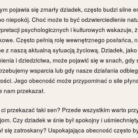
rym pojawia się zmarły dziadek, często budzi silne 
po niepokój. Choć może to być odzwierciedlenie natu
erpretacji psychologicznych i kulturowych wskazuje, ż
kowe. Często pełnią rolę wewnętrznego posłańca, n
e z naszą aktualną sytuacją życiową. Dziadek, jak
ienia i dziedzictwa, może pojawić się w snach, gdy 
rzebujemy wsparcia lub gdy nasze działania odbieg
ści. Jego obecność może przypominać o sile płyną
re nam przekazał.
i przekazać taki sen? Przede wszystkim warto przy
jom. Czy dziadek w śnie był spokojny i uśmiechnięt
ał się zatroskany? Uspokajająca obecność często 