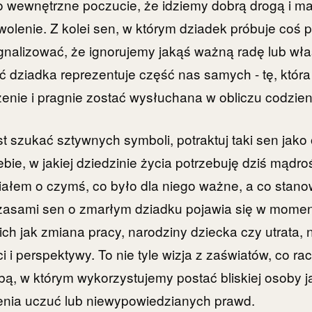
o wewnętrzne poczucie, że idziemy dobrą drogą i m
olenie. Z kolei sen, w którym dziadek próbuje coś 
alizować, że ignorujemy jakąś ważną radę lub włas
ć dziadka reprezentuje część nas samych - tę, któr
enie i pragnie zostać wysłuchana w obliczu codzi
t szukać sztywnych symboli, potraktuj taki sen jako
iebie, w jakiej dziedzinie życia potrzebuję dziś mądroś
łem o czymś, co było dla niego ważne, a co stanow
asami sen o zmarłym dziadku pojawia się w mome
ch jak zmiana pracy, narodziny dziecka czy utrata, 
i i perspektywy. To nie tyle wizja z zaświatów, co ra
ą, w którym wykorzystujemy postać bliskiej osoby j
enia uczuć lub niewypowiedzianych prawd.