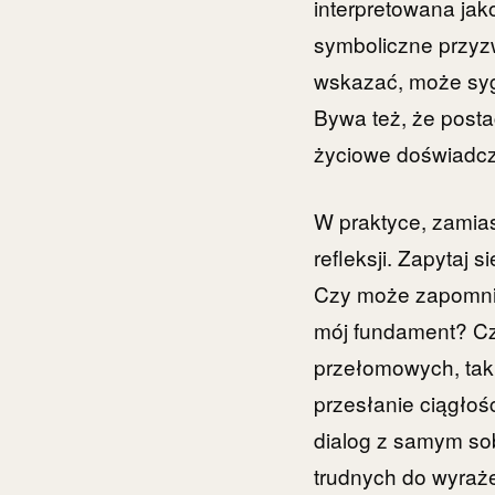
interpretowana jak
symboliczne przyzw
wskazać, może sygn
Bywa też, że posta
życiowe doświadcz
W praktyce, zamias
refleksji. Zapytaj s
Czy może zapomnia
mój fundament? Cz
przełomowych, taki
przesłanie ciągłośc
dialog z samym sob
trudnych do wyraż