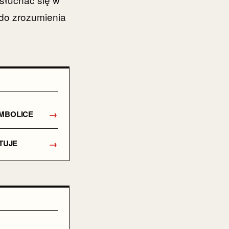
 do zrozumienia
→
YMBOLICE
→
TUJE