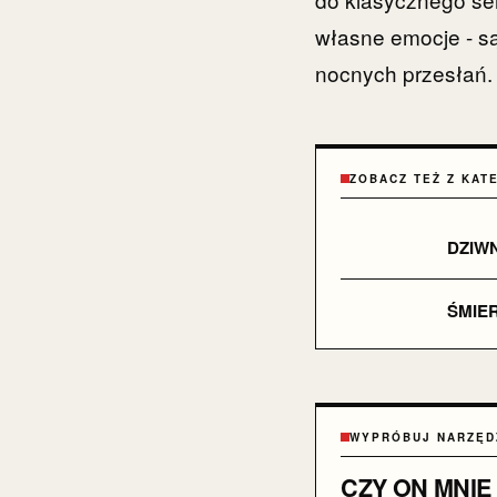
własne emocje - s
nocnych przesłań.
ZOBACZ TEŻ Z KAT
DZIW
ŚMIER
WYPRÓBUJ NARZĘD
CZY ON MNIE