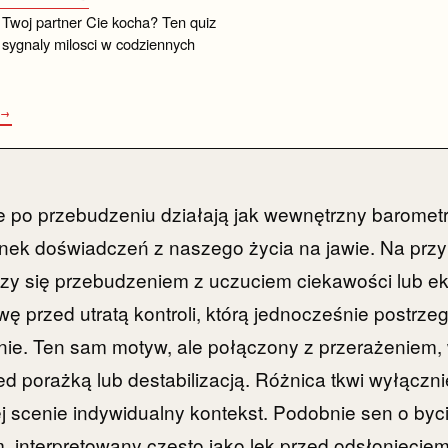
 Twoj partner Cie kocha? Ten quiz
sygnaly milosci w codziennych
 →
po przebudzeniu działają jak wewnętrzny barometr
nek doświadczeń z naszego życia na jawie. Na przy
zy się przebudzeniem z uczuciem ciekawości lub ek
 przed utratą kontroli, którą jednocześnie postrze
nie. Ten sam motyw, ale połączony z przerażeniem,
zed porażką lub destabilizacją. Różnica tkwi wyłączn
j scenie indywidualny kontekst. Podobnie sen o byc
, interpretowany często jako lęk przed odsłonięciem,