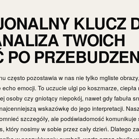
JONALNY KLUCZ 
ANALIZA TWOICH
 PO PRZEBUDZEN
u często pozostawia w nas nie tylko mgliste obrazy
echo emocji. To uczucie ulgi po koszmarze, ciepła
j osoby czy gniotący niepokój, nawet gdy fabuła sn
 najcenniejszą wskazówkę do jego interpretacji. N
omnieć szczegóły, ale podświadomość komunikuje 
, który nosimy w sobie przez cały dzień. Dlatego z
nnika w poszukiwaniu symboli, warto przez chwilę w