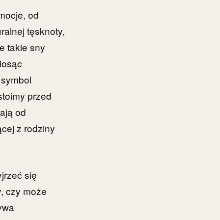
emocje, od
ralnej tęsknoty,
e takie sny
iosąc
o symbol
stoimy przed
ają od
cej z rodziny
jrzeć się
y, czy może
bywa