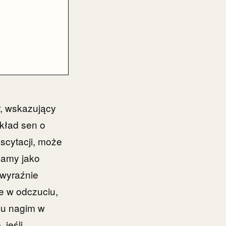
, wskazujący
kład sen o
scytacji, może
gamy jako
 wyraźnie
ie w odczuciu,
iu nagim w
 jeśli