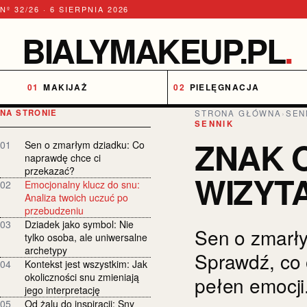
Nº 32/26 · 6 SIERPNIA 2026
BIALYMAKEUP.PL
.
MAKIJAŻ
PIELĘGNACJA
NA STRONIE
STRONA GŁÓWNA
›
SEN
SENNIK
ZNAK O
01
Sen o zmarłym dziadku: Co
naprawdę chce ci
przekazać?
WIZYT
02
Emocjonalny klucz do snu:
Analiza twoich uczuć po
przebudzeniu
03
Dziadek jako symbol: Nie
Sen o zmarły
tylko osoba, ale uniwersalne
archetypy
Sprawdź, co 
04
Kontekst jest wszystkim: Jak
okoliczności snu zmieniają
pełen emocji
jego interpretację
05
Od żalu do inspiracji: Sny