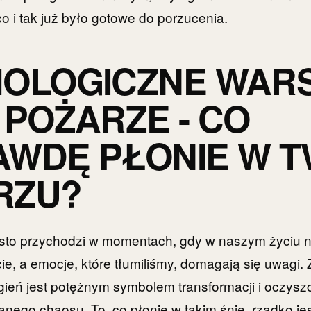
o i tak już było gotowe do porzucenia.
HOLOGICZNE WAR
 POŻARZE - CO
WDĘ PŁONIE W T
RZU?
sto przychodzi w momentach, gdy w naszym życiu n
e, a emocje, które tłumiliśmy, domagają się uwagi.
gień jest potężnym symbolem transformacji i oczyszc
anego chaosu. To, co płonie w takim śnie, rzadko jes