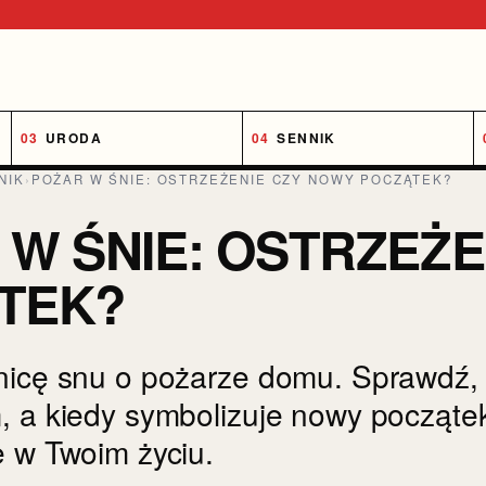
URODA
SENNIK
NIK
›
POŻAR W ŚNIE: OSTRZEŻENIE CZY NOWY POCZĄTEK?
 W ŚNIE: OSTRZEŻE
TEK?
nicę snu o pożarze domu. Sprawdź, k
, a kiedy symbolizuje nowy początek
ę w Twoim życiu.