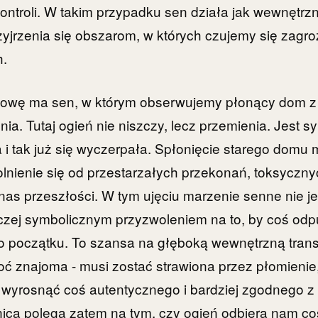
ntroli. W takim przypadku sen działa jak wewnętrzn
yjrzenia się obszarom, w których czujemy się zagroż
h.
owę ma sen, w którym obserwujemy płonący dom z 
ia. Tutaj ogień nie niszczy, lecz przemienia. Jest
a i tak już się wyczerpała. Spłonięcie starego domu
lnienie się od przestarzałych przekonań, toksyczn
 nas przeszłości. W tym ujęciu marzenie senne nie je
czej symbolicznym przyzwoleniem na to, by coś odpu
o początku. To szansa na głęboką wewnętrzną trans
hoć znajoma - musi zostać strawiona przez płomienie,
 wyrosnąć coś autentycznego i bardziej zgodnego 
ica polega zatem na tym, czy ogień odbiera nam coś