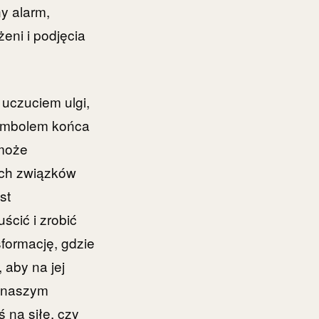
y alarm,
eni i podjęcia
uczuciem ulgi,
 symbolem końca
 może
ych związków
st
ścić i zrobić
formację, gdzie
 aby na jej
z naszym
 na siłę, czy