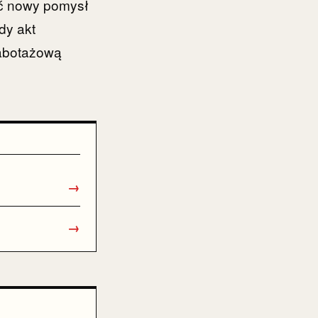
ać nowy pomysł
dy akt
sabotażową
→
→