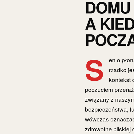
DOMU 
A KIE
POCZ
S
en o płon
rzadko j
kontekst 
poczuciem przeraże
związany z naszym
bezpieczeństwa, fu
wówczas oznaczać r
zdrowotne bliskiej