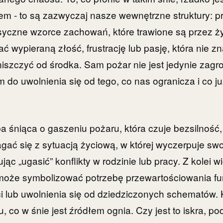
m - to są zazwyczaj nasze wewnętrzne struktury: p
ksyczne wzorce zachowań, które trawione są przez ż
 wypieraną złość, frustrację lub pasję, która nie zna
iszczyć od środka. Sam pożar nie jest jedynie zag
do uwolnienia się od tego, co nas ogranicza i co ju
 śniąca o gaszeniu pożaru, która czuje bezsilność
gać się z sytuacją życiową, w której wyczerpuje sw
ąc „ugasić” konflikty w rodzinie lub pracy. Z kolei 
może symbolizować potrzebę przewartościowania 
 lub uwolnienia się od dziedziczonych schematów. 
u, co w śnie jest źródłem ognia. Czy jest to iskra, po