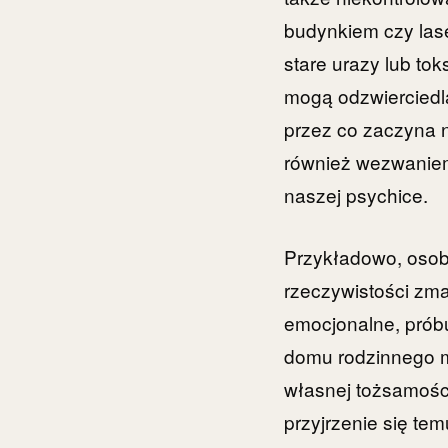
budynkiem czy lase
stare urazy lub to
mogą odzwierciedlać
przez co zaczyna n
również wezwaniem 
naszej psychice.
Przykładowo, osoba
rzeczywistości zma
emocjonalne, próbuj
domu rodzinnego 
własnej tożsamości
przyjrzenie się tem