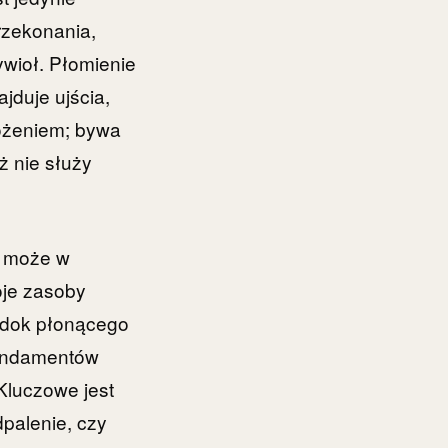
rzekonania,
ywioł. Płomienie
jduje ujścia,
rożeniem; bywa
ż nie służy
, może w
oje zasoby
widok płonącego
fundamentów
Kluczowe jest
dpalenie, czy