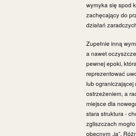
wymyka się spod ko
zachęcający do prz
działań zaradczyc
Zupełnie inną wym
a nawet oczyszczen
pewnej epoki, któr
reprezentować uwo
lub ograniczającej
ostrzeżeniem, a ra
miejsce dla noweg
stara struktura - c
zgliszczach mogło
obecnym „ja”. Różn