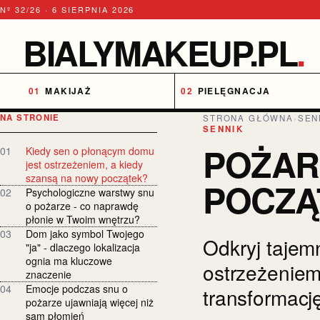
Nº 32/26 · 6 SIERPNIA 2026
BIALYMAKEUP.PL
.
MAKIJAŻ
PIELĘGNACJA
NA STRONIE
STRONA GŁÓWNA
›
SEN
SENNIK
POŻAR
01
Kiedy sen o płonącym domu
jest ostrzeżeniem, a kiedy
szansą na nowy początek?
POCZĄ
02
Psychologiczne warstwy snu
o pożarze - co naprawdę
płonie w Twoim wnętrzu?
03
Dom jako symbol Twojego
Odkryj tajem
"ja" - dlaczego lokalizacja
ognia ma kluczowe
ostrzeżeniem
znaczenie
04
Emocje podczas snu o
transformacj
pożarze ujawniają więcej niż
sam płomień