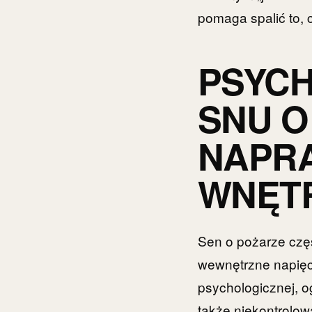
pomaga spalić to, c
PSYC
SNU O
NAPRA
WNĘT
Sen o pożarze czę
wewnętrzne napięci
psychologicznej, o
także niekontrolow