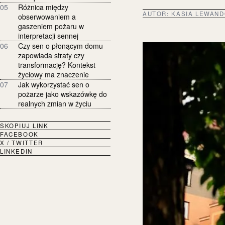
05
Różnica między
AUTOR:
KASIA LEWAN
obserwowaniem a
gaszeniem pożaru w
interpretacji sennej
06
Czy sen o płonącym domu
zapowiada straty czy
transformację? Kontekst
życiowy ma znaczenie
07
Jak wykorzystać sen o
pożarze jako wskazówkę do
realnych zmian w życiu
SKOPIUJ LINK
FACEBOOK
X / TWITTER
LINKEDIN