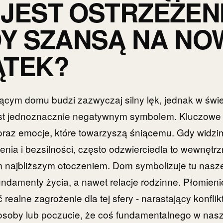
JEST OSTRZEŻEN
DY SZANSĄ NA NO
ĄTEK?
ącym domu budzi zazwyczaj silny lęk, jednak w świ
est jednoznacznie negatywnym symbolem. Kluczowe
oraz emocje, które towarzyszą śniącemu. Gdy widzi
nia i bezsilności, często odzwierciedla to wewnętrz
 najbliższym otoczeniem. Dom symbolizuje tu nasz
ndamenty życia, a nawet relacje rodzinne. Płomien
ealne zagrożenie dla tej sfery - narastający konflik
 osoby lub poczucie, że coś fundamentalnego w nas