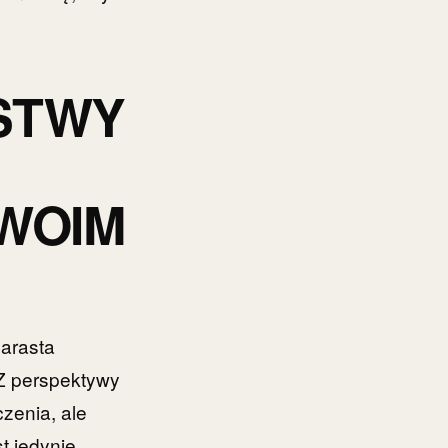
STWY
WOIM
arasta
 Z perspektywy
zenia, ale
t jedynie