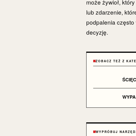
może żywioł, któr
lub zdarzenie, któ
podpalenia często
decyzję.
ZOBACZ TEŻ Z KAT
ŚCIĘC
WYPAD
WYPRÓBUJ NARZĘD