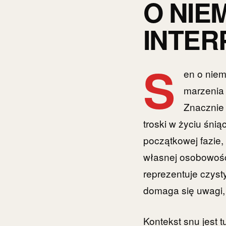
O NIE
INTER
S
en o niem
marzenia 
Znacznie 
troski w życiu śni
początkowej fazie
własnej osobowości
reprezentuje czysty
domaga się uwagi, 
Kontekst snu jest 