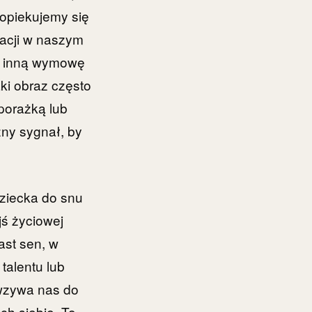
 opiekujemy się
uacji w naszym
ie inną wymowę
ki obraz często
porażką lub
zny sygnał, by
dziecka do snu
ś życiowej
ast sen, w
talentu lub
 wzywa nas do
ch siebie. To