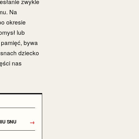
esłanie zwykle
emu. Na
po okresie
omysł lub
 pamięć, bywa
 snach dziecko
zęści nas
→
IU SNU