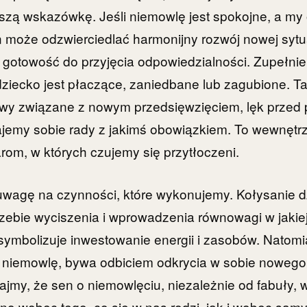
szą wskazówkę. Jeśli niemowlę jest spokojne, a my
n może odzwierciedlać harmonijny rozwój nowej syt
ą gotowość do przyjęcia odpowiedzialności. Zupełn
ziecko jest płaczące, zaniedbane lub zagubione. Ta
wy związane z nowym przedsięwzięciem, lęk przed 
ajemy sobie rady z jakimś obowiązkiem. To wewnętr
arom, w których czujemy się przytłoczeni.
 uwagę na czynności, które wykonujemy. Kołysanie 
zebie wyciszenia i wprowadzenia równowagi w jakiej
 symbolizuje inwestowanie energii i zasobów. Natomi
 niemowlę, bywa odbiciem odkrycia w sobie nowego 
ajmy, że sen o niemowlęciu, niezależnie od fabuły,
no wobec tego, co się w nas rodzi, jak i wobec samy