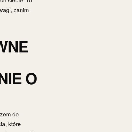
wagi, zanim
WNE
IE O
uczem do
ia, które