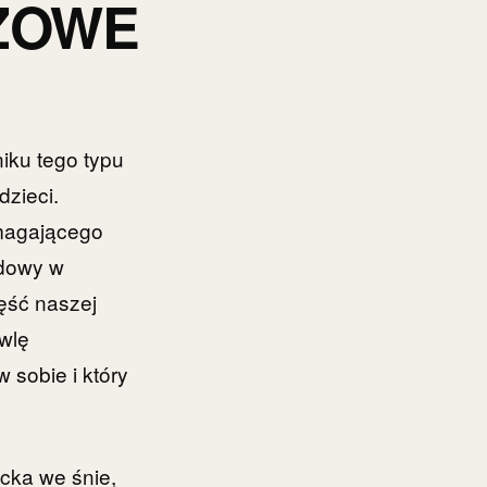
ZOWE
niku tego typu
dzieci.
ymagającego
odowy w
ęść naszej
owlę
 sobie i który
cka we śnie,