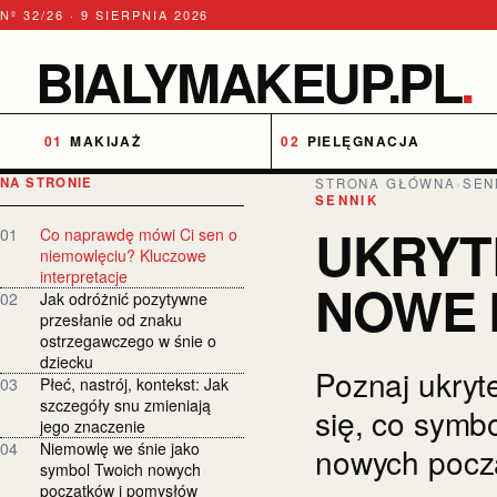
Nº 32/26 · 9 SIERPNIA 2026
BIALYMAKEUP.PL
.
MAKIJAŻ
PIELĘGNACJA
NA STRONIE
STRONA GŁÓWNA
›
SEN
SENNIK
UKRYT
01
Co naprawdę mówi Ci sen o
niemowlęciu? Kluczowe
interpretacje
NOWE 
02
Jak odróżnić pozytywne
przesłanie od znaku
ostrzegawczego w śnie o
dziecku
Poznaj ukryt
03
Płeć, nastrój, kontekst: Jak
szczegóły snu zmieniają
się, co symbo
jego znaczenie
04
Niemowlę we śnie jako
nowych pocz
symbol Twoich nowych
początków i pomysłów