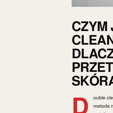
CZYM 
CLEAN
DLAC
PRZET
SKÓRA
D
ouble cl
metoda m