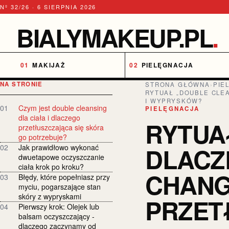
Nº 32/26 · 6 SIERPNIA 2026
BIALYMAKEUP.PL
.
MAKIJAŻ
PIELĘGNACJA
NA STRONIE
STRONA GŁÓWNA
›
PIE
RYTUAŁ „DOUBLE CLE
I WYPRYSKÓW?
01
Czym jest double cleansing
PIELĘGNACJA
dla ciała i dlaczego
RYTUA
przetłuszczająca się skóra
go potrzebuje?
DLACZ
02
Jak prawidłowo wykonać
dwuetapowe oczyszczanie
ciała krok po kroku?
CHANG
03
Błędy, które popełniasz przy
myciu, pogarszające stan
skóry z wypryskami
PRZET
04
Pierwszy krok: Olejek lub
balsam oczyszczający -
dlaczego zaczynamy od