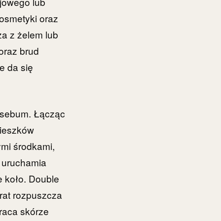
ejowego lub
kosmetyki oraz
za z żelem lub
oraz brud
e da się
r sebum. Łącząc
mieszków
mi środkami,
a uruchamia
e koło. Double
arat rozpuszcza
raca skórze