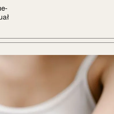
me-
uał
z