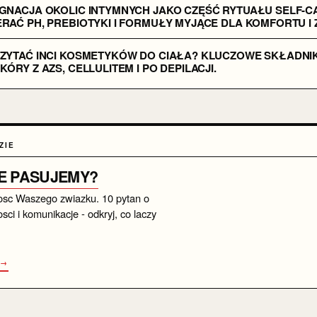
ĘGNACJA OKOLIC INTYMNYCH JAKO CZĘŚĆ RYTUAŁU SELF-C
RAĆ PH, PREBIOTYKI I FORMUŁY MYJĄCE DLA KOMFORTU I
CZYTAĆ INCI KOSMETYKÓW DO CIAŁA? KLUCZOWE SKŁADNI
KÓRY Z AZS, CELLULITEM I PO DEPILACJI.
ZIE
IE PASUJEMY?
osc Waszego zwiazku. 10 pytan o
sci i komunikacje - odkryj, co laczy
 →