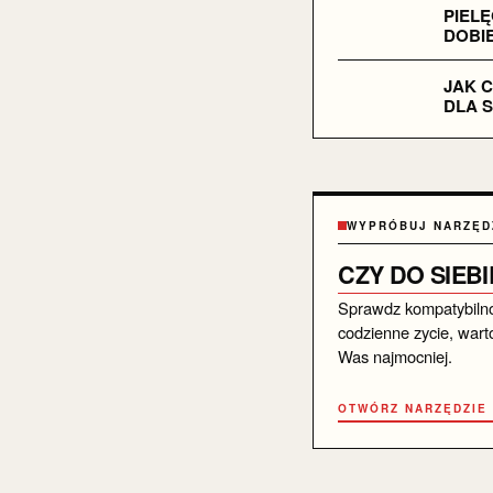
PIEL
DOBIE
JAK 
DLA S
WYPRÓBUJ NARZĘD
CZY DO SIEB
Sprawdz kompatybiln
codzienne zycie, warto
Was najmocniej.
OTWÓRZ NARZĘDZIE