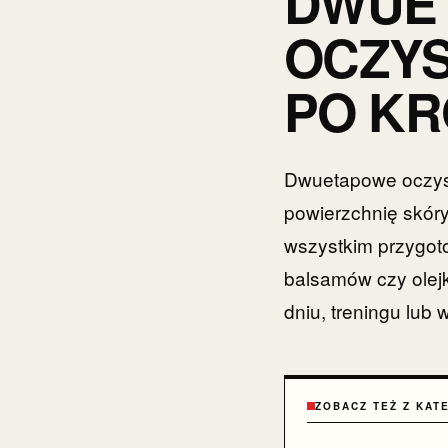
DWUE
OCZYS
PO K
Dwuetapowe oczysz
powierzchnię skóry
wszystkim przygot
balsamów czy olej
dniu, treningu lub
ZOBACZ TEŻ Z KAT