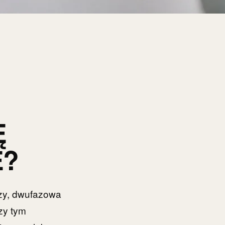
Ę
E?
rzy, dwufazowa
zy tym