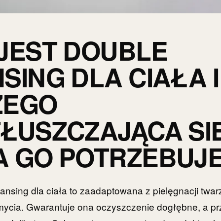
JEST DOUBLE
SING DLA CIAŁA I
ZEGO
ŁUSZCZAJĄCA SI
 GO POTRZEBUJ
eansing dla ciała to zaadaptowana z pielęgnacji twa
ycia. Gwarantuje ona oczyszczenie dogłębne, a pr