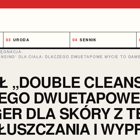
URODA
SENNIK
LĘGNACJA
›
ANSING” DLA CIAŁA: DLACZEGO DWUETAPOWE MYCIE TO GAM
Ł „DOUBLE CLEANS
EGO DWUETAPOWE 
ER DLA SKÓRY Z T
ŁUSZCZANIA I WY