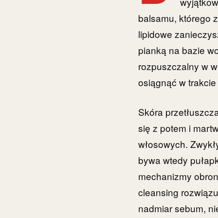
wyjątkow
balsamu, którego z
lipidowe zanieczys
pianką na bazie wo
rozpuszczalny w wod
osiągnąć w trakci
Skóra przetłuszcz
się z potem i mart
włosowych. Zwykły
bywa wtedy pułapk
mechanizmy obronn
cleansing rozwiązu
nadmiar sebum, nie