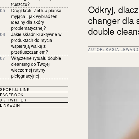
tłuszczu?
Odkryj, dlac
05
Drugi krok: Żel lub pianka
myjąca - jak wybrać ten
changer dla s
idealny dla skóry
problematycznej?
double clean
06
Jakie składniki aktywne w
produktach do mycia
wspierają walkę z
AUTOR:
KASIA LEWAN
przetłuszczaniem?
07
Włączenie rytuału double
cleansing do Twojej
wieczornej rutyny
pielęgnacyjnej
SKOPIUJ LINK
FACEBOOK
X / TWITTER
LINKEDIN