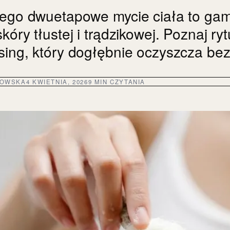
zego dwuetapowe mycie ciała to ga
kóry tłustej i trądzikowej. Poznaj ryt
sing, który dogłębnie oczyszcza be
DOWSKA
4 KWIETNIA, 2026
9 MIN CZYTANIA