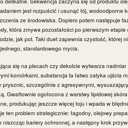
o delikatne. Sekwencja zaczyna się od produktu ol
adaniem jest rozpuścić i usunąć łój, wodoodporne 
zczenia ze środowiska. Dopiero potem następuje fa
dy, która zmywa pozostałości po pierwszym etapie 
zie, jak pot. Taki duet zapewnia czystość, której ni
e jednego, standardowego mycia.
ająca się na plecach czy dekolcie wytwarza nadmia
wymi komórkami, substancja ta łatwo zatyka ujścia 
 prysznic, szczególnie z agresywnymi, wysuszający
ą. Gwałtownie ogołocona z warstwy lipidowej skór
e, produkując jeszcze więcej łoju i wpada w błędn
je ten problem strategicznie: łagodny, olejowy prep
 niszcząc bariery ochronnej, a następny krok przyw