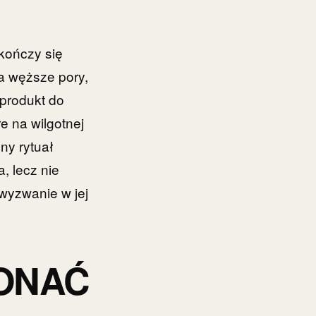
 kończy się
na węższe pory,
 produkt do
e na wilgotnej
ny rytuał
, lecz nie
wyzwanie w jej
ONAĆ