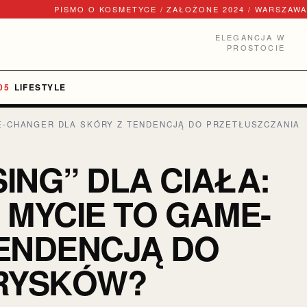
PISMO O KOSMETYCE / ZAŁOŻONE 2024 / WARSZAWA
ELEGANCJA W
PROSTOCIE
LIFESTYLE
E-CHANGER DLA SKÓRY Z TENDENCJĄ DO PRZETŁUSZCZANIA
ING” DLA CIAŁA:
MYCIE TO GAME-
ENDENCJĄ DO
PRYSKÓW?