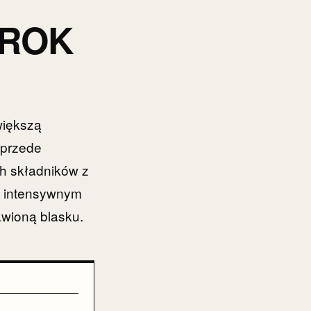
KROK
większą
 przede
h składników z
o intensywnym
awioną blasku.