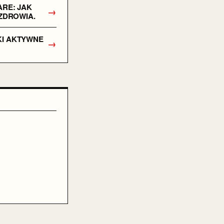
ARE: JAK
→
 ZDROWIA.
KI AKTYWNE
→