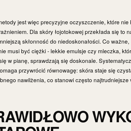
metody jest więc precyzyjne oczyszczenie, które nie
rażnieniem. Dla skóry łojotokowej przekłada się to 
 mniejszą skłonność do niedoskonałości. Co ważne,
e musi być ciężki - lekkie emulsje czy mleczka, któr
się w pianę, sprawdzają się doskonale. Systematycz
omaga przywrócić równowagę: skóra staje się czysta
nego nawilżenia, co stanowi często najtrudniejsze 
PRAWIDŁOWO WYK