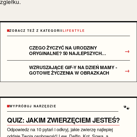
zgiełku.
ZOBACZ TEŻ Z KATEGORII
LIFESTYLE
CZEGO ŻYCZYĆ NA URODZINY
→
ORYGINALNE? 50 NAJLEPSZYCH
POMYSŁÓW!
WZRUSZAJĄCE GIF-Y NA DZIEŃ MAMY -
→
GOTOWE ŻYCZENIA W OBRAZKACH
🐾
WYPRÓBUJ NARZĘDZIE
QUIZ: JAKIM ZWIERZĘCIEM JESTEŚ?
Odpowiedz na 10 pytań i odkryj, jakie zwierzę najlepiej
oddaje Twoją osobowość! Lew, Delfin, Kot, Sowa, a