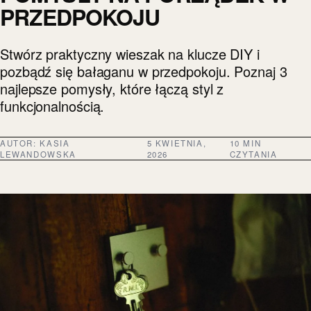
PRZEDPOKOJU
Stwórz praktyczny wieszak na klucze DIY i
pozbądź się bałaganu w przedpokoju. Poznaj 3
najlepsze pomysły, które łączą styl z
funkcjonalnością.
AUTOR:
KASIA
5 KWIETNIA,
10 MIN
LEWANDOWSKA
2026
CZYTANIA