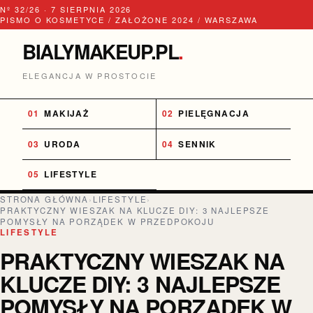
Nº 32/26 · 7 SIERPNIA 2026
PISMO O KOSMETYCE / ZAŁOŻONE 2024 / WARSZAWA
BIALYMAKEUP.PL
.
ELEGANCJA W PROSTOCIE
MAKIJAŻ
PIELĘGNACJA
URODA
SENNIK
LIFESTYLE
STRONA GŁÓWNA
›
LIFESTYLE
›
PRAKTYCZNY WIESZAK NA KLUCZE DIY: 3 NAJLEPSZE
POMYSŁY NA PORZĄDEK W PRZEDPOKOJU
LIFESTYLE
PRAKTYCZNY WIESZAK NA
KLUCZE DIY: 3 NAJLEPSZE
POMYSŁY NA PORZĄDEK W