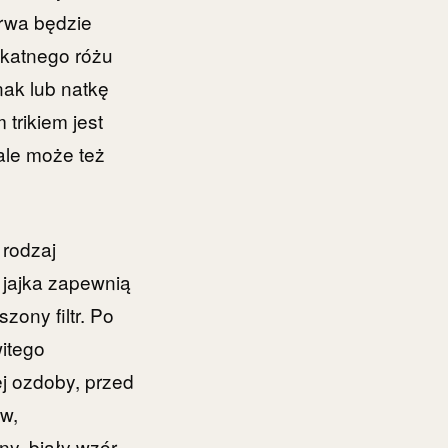
arwa będzie
ikatnego różu
nak lub natkę
trikiem jest
 ale może też
 rodzaj
 jajka zapewnią
ony filtr. Po
witego
j ozdoby, przed
ów,
y, biały wzór.