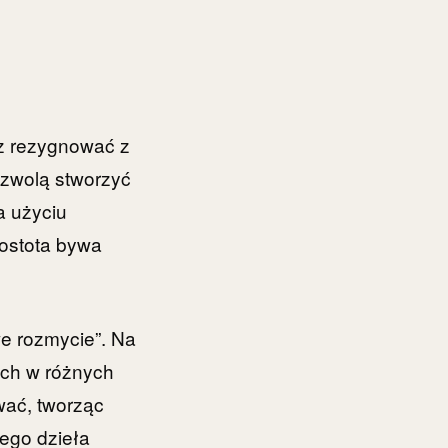
sz rezygnować z
ozwolą stworzyć
a użyciu
rostota bywa
we rozmycie”. Na
ych w różnych
wać, tworząc
nego dzieła