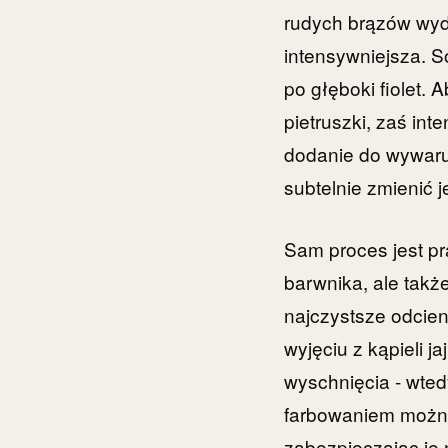
rudych brązów wydo
intensywniejsza. S
po głęboki fiolet.
pietruszki, zaś in
dodanie do wywaru 
subtelnie zmienić 
Sam proces jest pr
barwnika, ale takż
najczystsze odcien
wyjęciu z kąpieli j
wyschnięcia - wted
farbowaniem można p
zabezpieczając je 