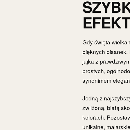
SZYBK
EFEK
Gdy święta wielkan
pięknych pisanek. 
jajka z prawdziwym
prostych, ogólnodo
synonimem eleganc
Jedną z najszybszy
zwilżoną, białą s
kolorach. Pozostaw
unikalne, malarskie