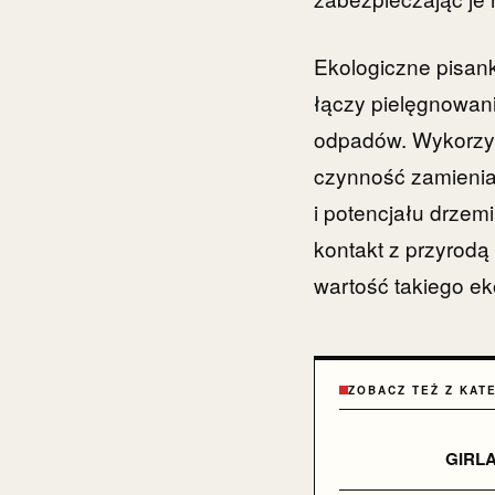
Ekologiczne pisank
łączy pielęgnowanie
odpadów. Wykorzyst
czynność zamienia
i potencjału drzem
kontakt z przyrodą
wartość takiego ek
ZOBACZ TEŻ Z KAT
GIRL