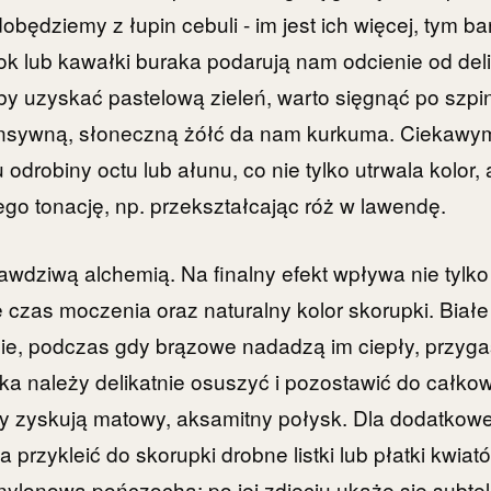
będziemy z łupin cebuli - im jest ich więcej, tym b
ok lub kawałki buraka podarują nam odcienie od del
 Aby uzyskać pastelową zieleń, warto sięgnąć po szpi
tensywną, słoneczną żółć da nam kurkuma. Ciekawym 
odrobiny octu lub ałunu, co nie tylko utrwala kolor,
jego tonację, np. przekształcając róż w lawendę.
awdziwą alchemią. Na finalny efekt wpływa nie tylko
e czas moczenia oraz naturalny kolor skorupki. Białe
ie, podczas gdy brązowe nadadzą im ciepły, przygasz
ajka należy delikatnie osuszyć i pozostawić do całko
y zyskują matowy, aksamitny połysk. Dla dodatkowe
rzykleić do skorupki drobne listki lub płatki kwiat
nylonową pończochą; po jej zdjęciu ukaże się subteln