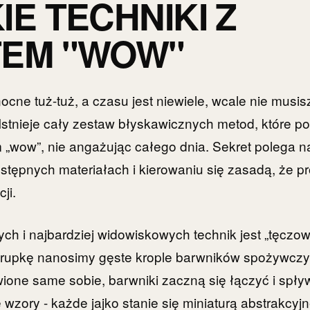
IE TECHNIKI Z
TEM "WOW"
ocne tuż-tuż, a czasu jest niewiele, wcale nie musi
Istnieje cały zestaw błyskawicznych metod, które p
 „wow”, nie angażując całego dnia. Sekret polega n
stępnych materiałach i kierowaniu się zasadą, że p
ji.
ch i najbardziej widowiskowych technik jest „tęczo
korupkę nanosimy gęste krople barwników spożywcz
ione same sobie, barwniki zaczną się łączyć i spły
 wzory - każde jajko stanie się miniaturą abstrakcyj