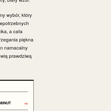
my wybór, który
niepotrzebnych
ika, a cała
rzegania piękna
Ten namacalny
nowią prawdziwą
→
MINUT