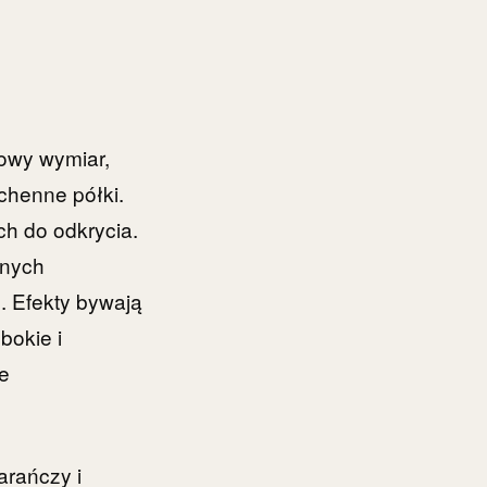
owy wymiar,
chenne półki.
ch do odkrycia.
znych
. Efekty bywają
bokie i
ce
arańczy i