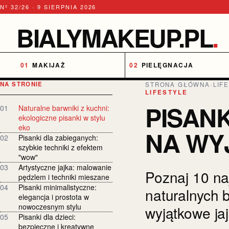
Nº 32/26 · 9 SIERPNIA 2026
BIALYMAKEUP.PL
.
MAKIJAŻ
PIELĘGNACJA
NA STRONIE
STRONA GŁÓWNA
›
LIF
LIFESTYLE
PISAN
01
Naturalne barwniki z kuchni:
ekologiczne pisanki w stylu
eko
NA WY
02
Pisanki dla zabieganych:
szybkie techniki z efektem
"wow"
03
Artystyczne jajka: malowanie
Poznaj 10 na
pędzlem i techniki mieszane
04
Pisanki minimalistyczne:
naturalnych 
elegancja i prostota w
nowoczesnym stylu
wyjątkowe ja
05
Pisanki dla dzieci:
bezpieczne i kreatywne