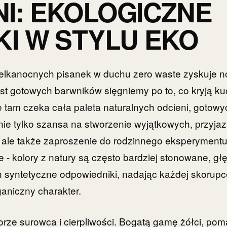
I: EKOLOGICZNE
KI W STYLU EKO
ielkanocnych pisanek w duchu zero waste zyskuje n
st gotowych barwników sięgniemy po to, co kryją ku
 tam czeka cała paleta naturalnych odcieni, gotowy
 nie tylko szansa na stworzenie wyjątkowych, przyja
 ale także zaproszenie do rodzinnego eksperymentu
 - kolory z natury są często bardziej stonowane, głę
ch syntetyczne odpowiedniki, nadając każdej skorup
ganiczny charakter.
rze surowca i cierpliwości. Bogatą gamę żółci, pom