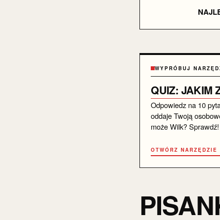
NAJL
WYPRÓBUJ NARZĘD
QUIZ: JAKIM
Odpowiedz na 10 pytań 
oddaje Twoją osobowo
może Wilk? Sprawdź!
OTWÓRZ NARZĘDZIE
PISAN