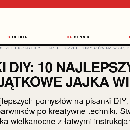
URODA
SENNIK
ESTYLE
›
PISANKI DIY: 10 NAJLEPSZYCH POMYSŁÓW NA WYJĄ
KI DIY: 10 NAJLEP
JĄTKOWE JAJKA W
jlepszych pomysłów na pisanki DIY,
barwników po kreatywne techniki. St
jka wielkanocne z łatwymi instrukcja