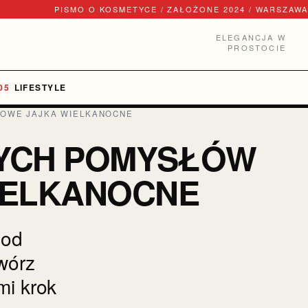
PISMO O KOSMETYCE / ZAŁOŻONE 2024 / WARSZAWA
ELEGANCJA W
PROSTOCIE
LIFESTYLE
TKOWE JAJKA WIELKANOCNE
SZYCH POMYSŁÓW
IELKANOCNE
 od
wórz
mi krok