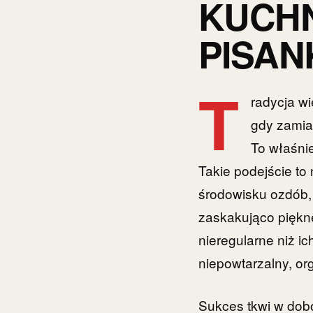
KUCHN
PISAN
T
radycja w
gdy zamia
To właśnie
Takie podejście to
środowisku ozdób,
zaskakująco piękne
nieregularne niż i
niepowtarzalny, or
Sukces tkwi w dobo