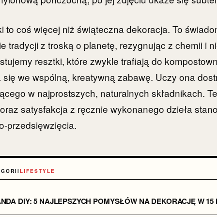
i to coś więcej niż świąteczna dekoracja. To świado
 tradycji z troską o planetę, rezygnując z chemii i 
ujemy resztki, które zwykle trafiają do kompostown
 się we wspólną, kreatywną zabawę. Uczy ona dost
iącego w najprostszych, naturalnych składnikach. 
 oraz satysfakcja z ręcznie wykonanego dzieła sta
o-przedsięwzięcia.
EGORII
LIFESTYLE
ANDA DIY: 5 NAJLEPSZYCH POMYSŁÓW NA DEKORACJĘ W 15 