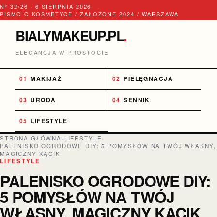
Nº 32/26 · 6 SIERPNIA 2026
PISMO O KOSMETYCE / ZAŁOŻONE 2024 / WARSZAWA
BIALYMAKEUP.PL
.
ELEGANCJA W PROSTOCIE
MAKIJAŻ
PIELĘGNACJA
URODA
SENNIK
LIFESTYLE
STRONA GŁÓWNA
›
LIFESTYLE
›
PALENISKO OGRODOWE DIY: 5 POMYSŁÓW NA TWÓJ WŁASNY,
MAGICZNY KĄCIK
LIFESTYLE
PALENISKO OGRODOWE DIY:
5 POMYSŁÓW NA TWÓJ
WŁASNY, MAGICZNY KĄCIK