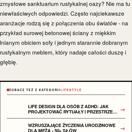
zmysłowe sanktuarium rustykalnej oazy? Nie ma tu
niewłaściwych odpowiedzi. Często najciekawsze
aranżacje rodzą się z połączenia obu światów - na
przykład surowej betonowej ściany z miękkim
lnianym obiciem sofy i jednym starannie dobranym
rustykalnym meblem, który nadaje całości duszę i
głębię.
ZOBACZ TEŻ Z KATEGORII
LIFESTYLE
LIFE DESIGN DLA OSÓB Z ADHD: JAK
→
PROJEKTOWAĆ RYTUAŁY I PRZESTRZEŃ,
BY MINIMALIZOWAĆ ROZPROSZENIE I
MAKSYMALIZOWAĆ FLOW?
WZRUSZAJĄCE ŻYCZENIA URODZINOWE
→
DLA MĘŻA - 50+ SŁÓW