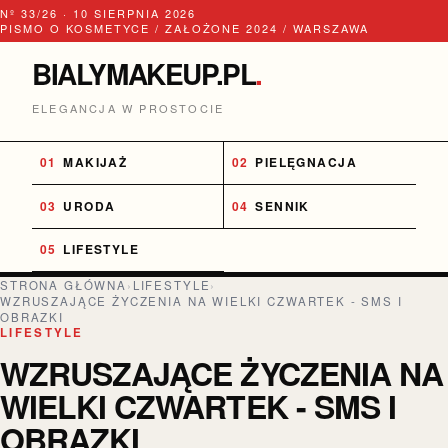
Nº 33/26 · 10 SIERPNIA 2026
PISMO O KOSMETYCE / ZAŁOŻONE 2024 / WARSZAWA
BIALYMAKEUP.PL
.
ELEGANCJA W PROSTOCIE
MAKIJAŻ
PIELĘGNACJA
URODA
SENNIK
LIFESTYLE
STRONA GŁÓWNA
›
LIFESTYLE
›
WZRUSZAJĄCE ŻYCZENIA NA WIELKI CZWARTEK - SMS I
OBRAZKI
LIFESTYLE
WZRUSZAJĄCE ŻYCZENIA NA
WIELKI CZWARTEK - SMS I
OBRAZKI