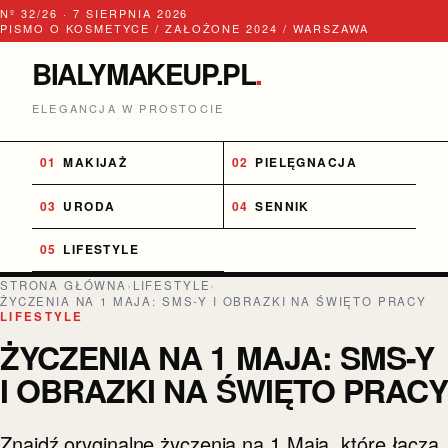
Nº 32/26 · 7 SIERPNIA 2026
PISMO O KOSMETYCE / ZAŁOŻONE 2024 / WARSZAWA
BIALYMAKEUP.PL
.
ELEGANCJA W PROSTOCIE
MAKIJAŻ
PIELĘGNACJA
URODA
SENNIK
LIFESTYLE
STRONA GŁÓWNA
›
LIFESTYLE
›
ŻYCZENIA NA 1 MAJA: SMS-Y I OBRAZKI NA ŚWIĘTO PRACY
LIFESTYLE
ŻYCZENIA NA 1 MAJA: SMS-Y
I OBRAZKI NA ŚWIĘTO PRAC
Znajdź oryginalne życzenia na 1 Maja, które łączą