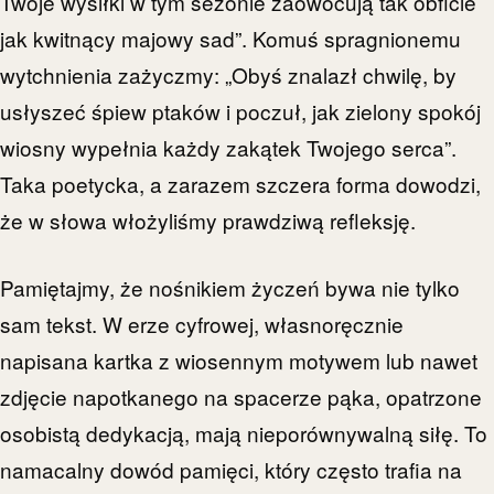
Twoje wysiłki w tym sezonie zaowocują tak obficie
jak kwitnący majowy sad”. Komuś spragnionemu
wytchnienia zażyczmy: „Obyś znalazł chwilę, by
usłyszeć śpiew ptaków i poczuł, jak zielony spokój
wiosny wypełnia każdy zakątek Twojego serca”.
Taka poetycka, a zarazem szczera forma dowodzi,
że w słowa włożyliśmy prawdziwą refleksję.
Pamiętajmy, że nośnikiem życzeń bywa nie tylko
sam tekst. W erze cyfrowej, własnoręcznie
napisana kartka z wiosennym motywem lub nawet
zdjęcie napotkanego na spacerze pąka, opatrzone
osobistą dedykacją, mają nieporównywalną siłę. To
namacalny dowód pamięci, który często trafia na