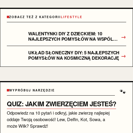
ZOBACZ TEŻ Z KATEGORII
LIFESTYLE
WALENTYNKI DIY Z DZIECKIEM: 10
→
NAJLEPSZYCH POMYSŁÓW NA WSPÓLNĄ
ZABAWĘ
UKŁAD SŁONECZNY DIY: 5 NAJLEPSZYCH
→
POMYSŁÓW NA KOSMICZNĄ DEKORACJĘ
🐾
WYPRÓBUJ NARZĘDZIE
QUIZ: JAKIM ZWIERZĘCIEM JESTEŚ?
Odpowiedz na 10 pytań i odkryj, jakie zwierzę najlepiej
oddaje Twoją osobowość! Lew, Delfin, Kot, Sowa, a
może Wilk? Sprawdź!