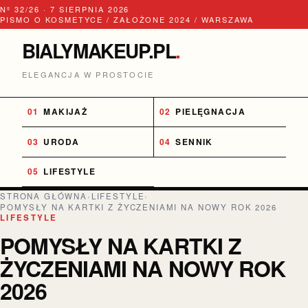
Nº 32/26 · 7 SIERPNIA 2026
PISMO O KOSMETYCE / ZAŁOŻONE 2024 / WARSZAWA
BIALYMAKEUP.PL
.
ELEGANCJA W PROSTOCIE
MAKIJAŻ
PIELĘGNACJA
URODA
SENNIK
LIFESTYLE
STRONA GŁÓWNA
›
LIFESTYLE
›
POMYSŁY NA KARTKI Z ŻYCZENIAMI NA NOWY ROK 2026
LIFESTYLE
POMYSŁY NA KARTKI Z
ŻYCZENIAMI NA NOWY ROK
2026