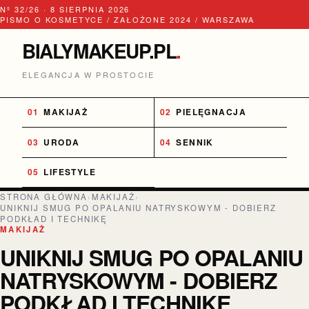
Nº 32/26 · 8 SIERPNIA 2026
PISMO O KOSMETYCE / ZAŁOŻONE 2024 / WARSZAWA
BIALYMAKEUP.PL
.
ELEGANCJA W PROSTOCIE
MAKIJAŻ
PIELĘGNACJA
URODA
SENNIK
LIFESTYLE
STRONA GŁÓWNA
›
MAKIJAŻ
›
UNIKNIJ SMUG PO OPALANIU NATRYSKOWYM - DOBIERZ
PODKŁAD I TECHNIKĘ
MAKIJAŻ
UNIKNIJ SMUG PO OPALANIU
NATRYSKOWYM - DOBIERZ
PODKŁAD I TECHNIKĘ