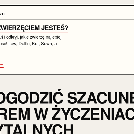
ZIE
 ZWIERZĘCIEM JESTEŚ?
i odkryj, jakie zwierzę najlepiej
ść! Lew, Delfin, Kot, Sowa, a
 →
OGODZIĆ SZACUN
EM W ŻYCZENIA
YTALNYCH