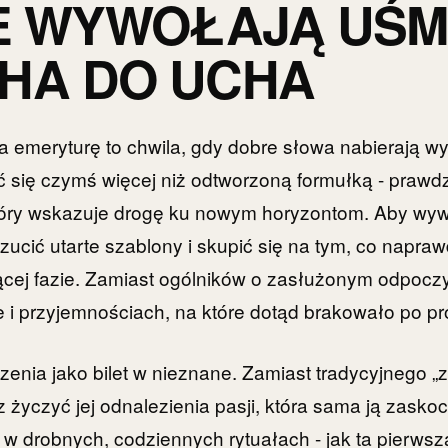
E WYWOŁAJĄ UŚM
HA DO UCHA
na emeryturę to chwila, gdy dobre słowa nabierają w
 się czymś więcej niż odtworzoną formułką - prawd
tóry wskazuje drogę ku nowym horyzontom. Aby wyw
ucić utarte szablony i skupić się na tym, co naprawd
jącej fazie. Zamiast ogólników o zasłużonym odpoczy
i przyjemnościach, na które dotąd brakowało po pr
enia jako bilet w nieznane. Zamiast tradycyjnego „z
 życzyć jej odnalezienia pasji, która sama ją zaskoc
 w drobnych, codziennych rytuałach - jak ta pierwsz