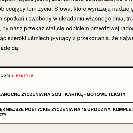
 obiecujący tom życia. Słowa, które wyrażają nadziej
h spotkań i swobody w układaniu własnego dnia, tra
 by nasz przekaz stał się odbiciem prawdziwej radośc
ąc szeroki uśmiech płynący z przekonania, że najw
nadejdą.
EGORII
LIFESTYLE
KANOCNE ŻYCZENIA NA SMS I KARTKĘ - GOTOWE TEKSTY
ĘKNIEJSZE POETYCKIE ŻYCZENIA NA 18 URODZINY: KOMPLE
SZY