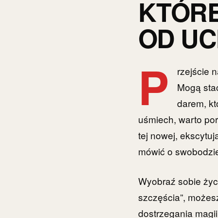
KTÓR
OD UC
P
rzejście 
Mogą stać
darem, k
uśmiech, warto porz
tej nowej, ekscytu
mówić o swobodzie 
Wyobraź sobie życz
szczęścia”, możesz
dostrzegania magii