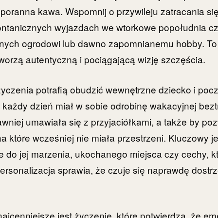
 poranna kawa. Wspomnij o przywileju zatracania się
pontanicznych wyjazdach we wtorkowe popołudnia cz
nych ogrodowi lub dawno zapomnianemu hobby. To 
worzą autentyczną i pociągającą wizję szczęścia.
 życzenia potrafią obudzić wewnętrzne dziecko i pocz
każdy dzień miał w sobie odrobinę wakacyjnej beztr
niej umawiała się z przyjaciółkami, a także by poz
a które wcześniej nie miała przestrzeni. Kluczowy je
e do jej marzenia, ukochanego miejsca czy cechy, kt
ersonalizacja sprawia, że czuje się naprawdę dostrz
ajcenniejsze jest życzenie, które potwierdza, że eme