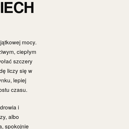
IECH
yjątkowej mocy.
ziwym, ciepłym
ołać szczery
ę liczy się w
nku, lepiej
ostu czasu.
drowia i
zy, albo
a, spokojnie