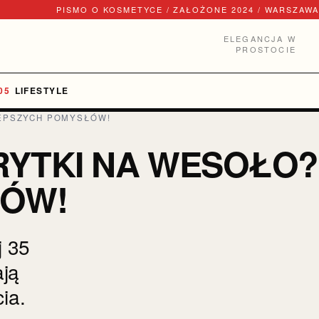
PISMO O KOSMETYCE / ZAŁOŻONE 2024 / WARSZAWA
ELEGANCJA W
PROSTOCIE
LIFESTYLE
LEPSZYCH POMYSŁÓW!
ERYTKI NA WESOŁO?
ŁÓW!
j 35
ają
ia.