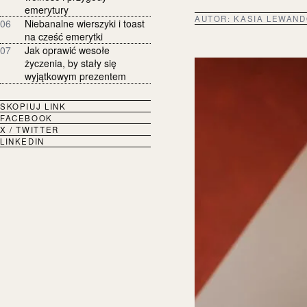
emerytury
AUTOR:
KASIA LEWAN
06
Niebanalne wierszyki i toast
na cześć emerytki
07
Jak oprawić wesołe
życzenia, by stały się
wyjątkowym prezentem
SKOPIUJ LINK
FACEBOOK
X / TWITTER
LINKEDIN