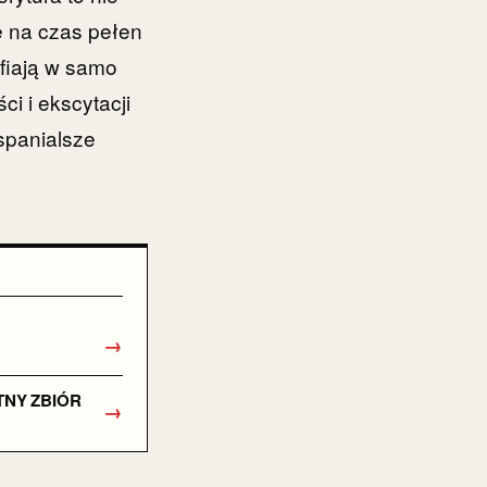
ę na czas pełen
fiają w samo
i i ekscytacji
spanialsze
→
TNY ZBIÓR
→