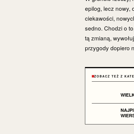
epilog, lecz nowy,
ciekawości, nowyc
sedno. Chodzi o to,
tą zmianą, wywołuj
przygody dopiero 
ZOBACZ TEŻ Z KAT
WIEL
NAJPI
WIER