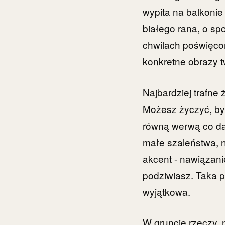
wypita na balkonie
białego rana, o s
chwilach poświęco
konkretne obrazy t
Najbardziej trafne
Możesz życzyć, by 
równą werwą co daw
małe szaleństwa, n
akcent - nawiązani
podziwiasz. Taka p
wyjątkowa.
W gruncie rzeczy, n