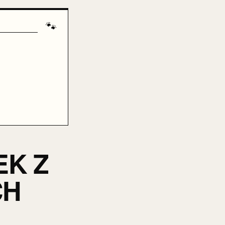
🐾
EK Z
CH