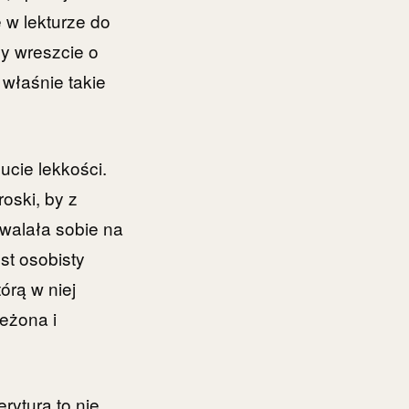
 w lekturze do
y wreszcie o
właśnie takie
ucie lekkości.
oski, by z
walała sobie na
st osobisty
órą w niej
eżona i
rytura to nie