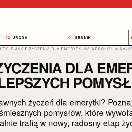
URODA
SENNIK
ESTYLE
›
JAKIE ŻYCZENIA DLA EMERYTKI NA WESOŁO? 35 NAJ
 ŻYCZENIA DLA EM
JLEPSZYCH POMYS
wnych życzeń dla emerytki? Pozna
 śmiesznych pomysłów, które wywoł
alnie trafią w nowy, radosny etap życ