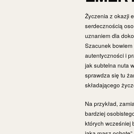
Życzenia z okazji 
serdecznością osob
uznaniem dla dokon
Szacunek bowiem w
autentyczności i p
jak subtelna nuta 
sprawdza się tu ża
składającego życze
Na przykład, zami
bardziej osobistego
których wcześniej b
jaką masz ochotę”.