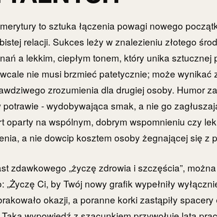
emerytury to sztuka łączenia powagi nowego począt
istej relacji. Sukces leży w znalezieniu złotego śr
ań a lekkim, ciepłym tonem, który unika sztucznej
cale nie musi brzmieć patetycznie; może wynikać 
rawdziwego zrozumienia dla drugiej osoby. Humor z
w potrawie - wydobywająca smak, a nie go zagłusza
rt oparty na wspólnym, dobrym wspomnieniu czy lek
nia, a nie dowcip kosztem osoby żegnającej się z p
ast zdawkowego „życzę zdrowia i szczęścia”, można
: „Życzę Ci, by Twój nowy grafik wypełniły wyłącznie
rakowało okazji, a poranne korki zastąpiły spacery o
 Taka wypowiedź z szacunkiem przywołuje lata prac