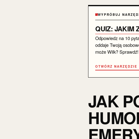
WYPRÓBUJ NARZĘD
QUIZ: JAKIM
Odpowiedz na 10 pytań 
oddaje Twoją osobowo
może Wilk? Sprawdź!
OTWÓRZ NARZĘDZIE
JAK P
HUMOR
EMER