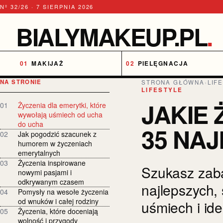
Nº 32/26 · 7 SIERPNIA 2026
BIALYMAKEUP.PL
.
MAKIJAŻ
PIELĘGNACJA
NA STRONIE
STRONA GŁÓWNA
›
LIF
LIFESTYLE
JAKIE
01
Życzenia dla emerytki, które
wywołają uśmiech od ucha
do ucha
35 NA
02
Jak pogodzić szacunek z
humorem w życzeniach
emerytalnych
03
Życzenia inspirowane
Szukasz zaba
nowymi pasjami i
odkrywanym czasem
najlepszych,
04
Pomysły na wesołe życzenia
od wnuków i całej rodziny
uśmiech i ide
05
Życzenia, które doceniają
wolność i przygody