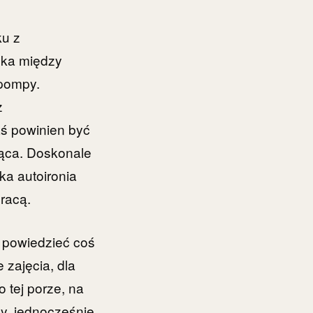
ku z
odka między
 pompy.
z
aś powinien być
jąca. Doskonale
ka autoironia
racą.
 powiedzieć coś
 zajęcia, dla
 tej porze, na
y, jednocześnie