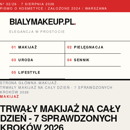
Nº 32/26 · 7 SIERPNIA 2026
PISMO O KOSMETYCE / ZAŁOŻONE 2024 / WARSZAWA
BIALYMAKEUP.PL
.
ELEGANCJA W PROSTOCIE
MAKIJAŻ
PIELĘGNACJA
URODA
SENNIK
LIFESTYLE
STRONA GŁÓWNA
›
MAKIJAŻ
›
TRWAŁY MAKIJAŻ NA CAŁY DZIEŃ - 7 SPRAWDZONYCH
KROKÓW 2026
MAKIJAŻ
TRWAŁY MAKIJAŻ NA CAŁY
DZIEŃ - 7 SPRAWDZONYCH
KROKÓW 2026