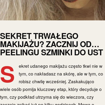
SEKRET TRWAŁEGO
MAKIJAŻU? ZACZNIJ OD…
PEELINGU SZMINKI DO UST
S
ekret udanego makijażu często tkwi nie w
tym, co nakładasz na skórę, ale w tym, co
robisz chwilę wcześniej. Zaskakująco
wiele osób pomija kluczowy etap, który decyduje o
tym, czy podkład utrzyma się do wieczora, czy
zacznie znikać już po kilku godzinach. Mowa o