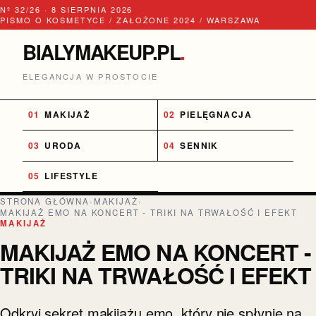
Nº 32/26 · 8 SIERPNIA 2026
PISMO O KOSMETYCE / ZAŁOŻONE 2024 / WARSZAWA
BIALYMAKEUP.PL
.
ELEGANCJA W PROSTOCIE
MAKIJAŻ
PIELĘGNACJA
URODA
SENNIK
LIFESTYLE
STRONA GŁÓWNA
›
MAKIJAŻ
›
MAKIJAŻ EMO NA KONCERT - TRIKI NA TRWAŁOŚĆ I EFEKT
MAKIJAŻ
MAKIJAŻ EMO NA KONCERT -
TRIKI NA TRWAŁOŚĆ I EFEKT
Odkryj sekret makijażu emo, który nie spłynie na