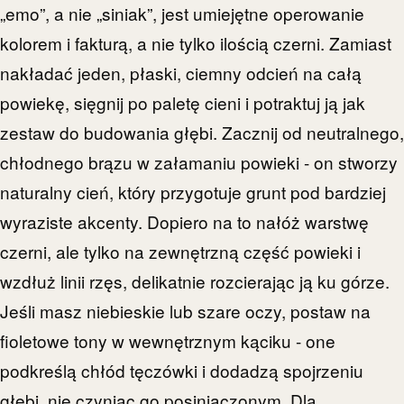
„emo”, a nie „siniak”, jest umiejętne operowanie
kolorem i fakturą, a nie tylko ilością czerni. Zamiast
nakładać jeden, płaski, ciemny odcień na całą
powiekę, sięgnij po paletę cieni i potraktuj ją jak
zestaw do budowania głębi. Zacznij od neutralnego,
chłodnego brązu w załamaniu powieki - on stworzy
naturalny cień, który przygotuje grunt pod bardziej
wyraziste akcenty. Dopiero na to nałóż warstwę
czerni, ale tylko na zewnętrzną część powieki i
wzdłuż linii rzęs, delikatnie rozcierając ją ku górze.
Jeśli masz niebieskie lub szare oczy, postaw na
fioletowe tony w wewnętrznym kąciku - one
podkreślą chłód tęczówki i dodadzą spojrzeniu
głębi, nie czyniąc go posiniaczonym. Dla