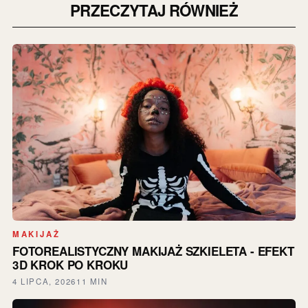
PRZECZYTAJ RÓWNIEŻ
MAKIJAŻ
FOTOREALISTYCZNY MAKIJAŻ SZKIELETA - EFEKT
3D KROK PO KROKU
4 LIPCA, 2026
11 MIN