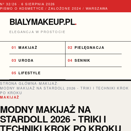
Nº 32/26 · 6 SIERPNIA 2026
PISMO O KOSMETYCE / ZAŁOŻONE 2024 / WARSZAWA
BIALYMAKEUP.PL
.
ELEGANCJA W PROSTOCIE
MAKIJAŻ
PIELĘGNACJA
URODA
SENNIK
LIFESTYLE
STRONA GŁÓWNA
›
MAKIJAŻ
›
MODNY MAKIJAŻ NA STARDOLL 2026 - TRIKI I TECHNIKI KROK
PO KROKU
MAKIJAŻ
MODNY MAKIJAŻ NA
STARDOLL 2026 - TRIKI I
TECHNIKI KROK PO KROKU