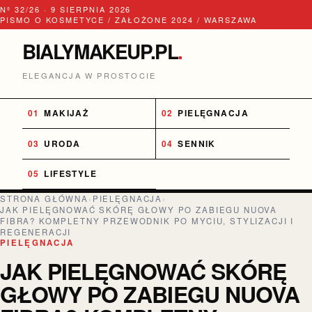
Nº 32/26 · 9 SIERPNIA 2026
PISMO O KOSMETYCE / ZAŁOŻONE 2024 / WARSZAWA
BIALYMAKEUP.PL
.
ELEGANCJA W PROSTOCIE
MAKIJAŻ
PIELĘGNACJA
URODA
SENNIK
LIFESTYLE
STRONA GŁÓWNA
›
PIELĘGNACJA
›
JAK PIELĘGNOWAĆ SKÓRĘ GŁOWY PO ZABIEGU NUOVA
FIBRA? KOMPLETNY PRZEWODNIK PO MYCIU, STYLIZACJI I
REGENERACJI
PIELĘGNACJA
JAK PIELĘGNOWAĆ SKÓRĘ
GŁOWY PO ZABIEGU NUOVA