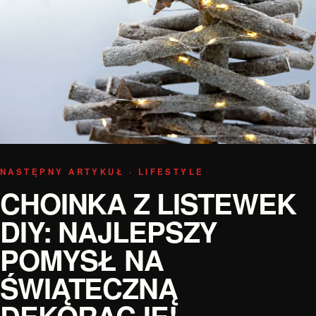
NASTĘPNY ARTYKUŁ · LIFESTYLE
CHOINKA Z LISTEWEK
DIY: NAJLEPSZY
POMYSŁ NA
ŚWIĄTECZNĄ
DEKORACJĘ!