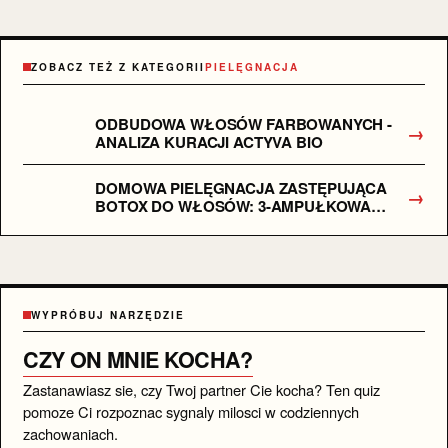
ZOBACZ TEŻ Z KATEGORII
PIELĘGNACJA
ODBUDOWA WŁOSÓW FARBOWANYCH -
→
ANALIZA KURACJI ACTYVA BIO
DOMOWA PIELĘGNACJA ZASTĘPUJĄCA
→
BOTOX DO WŁOSÓW: 3-AMPUŁKOWA
KURACJA Z APTEKI NA POROWATOŚĆ I
PUSZENIE
WYPRÓBUJ NARZĘDZIE
CZY ON MNIE KOCHA?
Zastanawiasz sie, czy Twoj partner Cie kocha? Ten quiz
pomoze Ci rozpoznac sygnaly milosci w codziennych
zachowaniach.