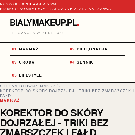
Nº 32/26 · 9 SIERPNIA 2026
PISMO O KOSMETYCE / ZAŁOŻONE 2024 / WARSZAWA
BIALYMAKEUP.PL
.
ELEGANCJA W PROSTOCIE
MAKIJAŻ
PIELĘGNACJA
URODA
SENNIK
LIFESTYLE
STRONA GŁÓWNA
›
MAKIJAŻ
›
KOREKTOR DO SKÓRY DOJRZAŁEJ - TRIKI BEZ ZMARSZCZEK I
FAŁD
MAKIJAŻ
KOREKTOR DO SKÓRY
DOJRZAŁEJ - TRIKI BEZ
ZMARSZCZEK I FAŁD